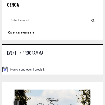
CERCA
S
e
a
S
Ricerca avanzata
r
c
E
h
f
A
EVENTI IN PROGRAMMA
o
r
R
:
C
Non ci sono eventi previsti.
N
o
H
t
i
c
e