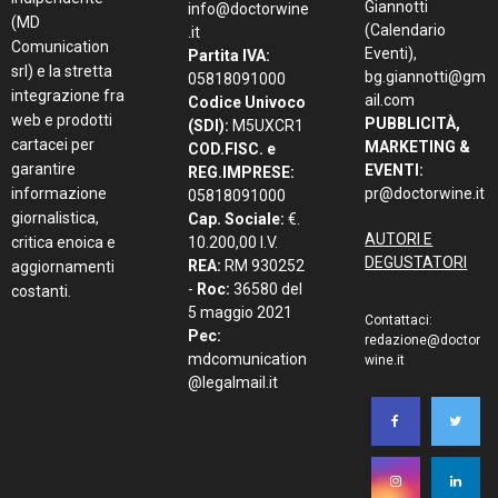
Giannotti
info@doctorwine
(MD
(Calendario
.it
Comunication
Eventi),
Partita IVA:
srl) e la stretta
bg.giannotti@gm
05818091000
integrazione fra
ail.com
Codice Univoco
web e prodotti
PUBBLICITÀ,
(SDI):
M5UXCR1
cartacei per
MARKETING &
COD.FISC. e
garantire
EVENTI:
REG.IMPRESE:
informazione
pr@doctorwine.it
05818091000
giornalistica,
Cap. Sociale:
€.
AUTORI E
critica enoica e
10.200,00 I.V.
DEGUSTATORI
REA:
RM 930252
aggiornamenti
-
Roc:
36580 del
costanti.
5 maggio 2021
Contattaci:
Pec:
redazione@doctor
mdcomunication
wine.it
@legalmail.it