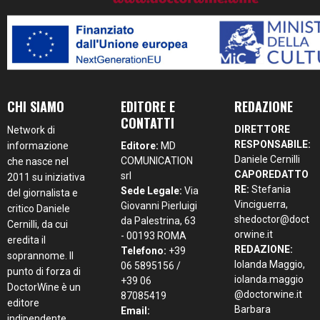
CHI SIAMO
EDITORE E
REDAZIONE
CONTATTI
DIRETTORE
Network di
RESPONSABILE:
informazione
Editore:
MD
Daniele Cernilli
COMUNICATION
che nasce nel
CAPOREDATTO
srl
2011 su iniziativa
RE:
Stefania
Sede Legale:
Via
del giornalista e
Vinciguerra,
Giovanni Pierluigi
critico Daniele
shedoctor@doct
da Palestrina, 63
Cernilli, da cui
orwine.it
- 00193 ROMA
eredita il
REDAZIONE:
Telefono:
+39
soprannome. Il
Iolanda Maggio,
06 5895156 /
punto di forza di
iolanda.maggio
+39 06
DoctorWine è un
@doctorwine.it
87085419
editore
Barbara
Email:
indipendente