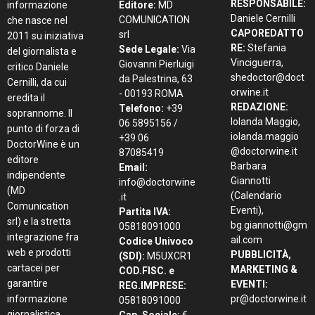
RESPONSABILE:
informazione
Editore:
MD
Daniele Cernilli
COMUNICATION
che nasce nel
CAPOREDATTO
srl
2011 su iniziativa
RE:
Stefania
Sede Legale:
Via
del giornalista e
Vinciguerra,
Giovanni Pierluigi
critico Daniele
shedoctor@doct
da Palestrina, 63
Cernilli, da cui
orwine.it
- 00193 ROMA
eredita il
REDAZIONE:
Telefono:
+39
soprannome. Il
Iolanda Maggio,
06 5895156 /
punto di forza di
iolanda.maggio
+39 06
DoctorWine è un
@doctorwine.it
87085419
editore
Barbara
Email:
indipendente
Giannotti
info@doctorwine
(MD
(Calendario
.it
Comunication
Eventi),
Partita IVA:
srl) e la stretta
bg.giannotti@gm
05818091000
integrazione fra
ail.com
Codice Univoco
web e prodotti
PUBBLICITÀ,
(SDI):
M5UXCR1
cartacei per
MARKETING &
COD.FISC. e
garantire
EVENTI:
REG.IMPRESE:
informazione
pr@doctorwine.it
05818091000
giornalistica,
Cap. Sociale:
€.