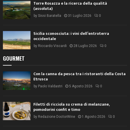
Torre Rosazza e la ricerca della qualità
(assoluta)
by
Sissi Baratella
31 Luglio 2026
0
Sicilia sconosciuta: i vini dell’entroterra
occidentale
by
Riccardo Viscardi
28 Luglio 2026
0
GOURMET
Con la canna da pesca tra i ristoranti della Costa
Etrusca
by
Paolo Valdastri
5 Agosto 2026
0
Filetti di ricciola su crema di melanzane,
pomodorini confit e timo
by
Redazione DoctorWine
1 Agosto 2026
0