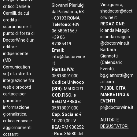
Vinciguerra,
Giovanni Pierluigi
critico Daniele
shedoctor@doct
da Palestrina, 63
Cernilli, da cui
orwine.it
- 00193 ROMA
eredita il
REDAZIONE:
Telefono:
+39
soprannome. Il
Iolanda Maggio,
06 5895156 /
punto di forza di
iolanda.maggio
+39 06
DoctorWine è un
@doctorwine.it
87085419
editore
Barbara
Email:
indipendente
Giannotti
info@doctorwine
(MD
(Calendario
.it
Comunication
Eventi),
Partita IVA:
srl) e la stretta
bg.giannotti@gm
05818091000
integrazione fra
ail.com
Codice Univoco
web e prodotti
PUBBLICITÀ,
(SDI):
M5UXCR1
cartacei per
MARKETING &
COD.FISC. e
garantire
EVENTI:
REG.IMPRESE:
informazione
pr@doctorwine.it
05818091000
giornalistica,
Cap. Sociale:
€.
AUTORI E
critica enoica e
10.200,00 I.V.
DEGUSTATORI
REA:
RM 930252
aggiornamenti
-
Roc:
36580 del
costanti.