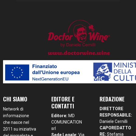
CHI SIAMO
EDITORE E
REDAZIONE
CONTATTI
DIRETTORE
Network di
RESPONSABILE:
informazione
Editore:
MD
Daniele Cernilli
COMUNICATION
che nasce nel
CAPOREDATTO
srl
2011 su iniziativa
RE:
Stefania
Sede Legale:
Via
del giornalista e