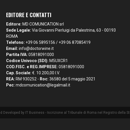
EDITORE E CONTATTI
Editore:
MD COMUNICATION srl
Sede Legale:
Via Giovanni Pierluigi da Palestrina, 63 - 00193
ROMA
Telefono:
+39 06 5895156 / +39 06 87085419
Email:
info@doctorwine.it
Partita IVA:
05818091000
Codice Univoco (SDI):
M5UXCR1
COD.FISC. e REG.IMPRESE:
05818091000
Cap. Sociale:
€. 10.200,00 I.V.
REA:
RM 930252 -
Roc:
36580 del 5 maggio 2021
Pec:
mdcomunication@legalmail.it
nd Developed by
IT Business
- Iscrizione al Tribunale di Roma nel Registro della 