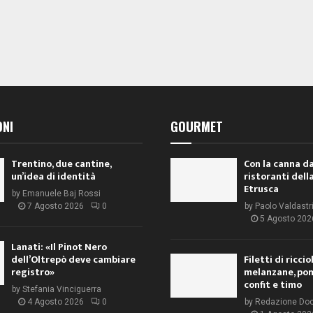
ONI
GOURMET
Trentino, due cantine,
Con la canna da
un’idea di identità
ristoranti dell
Etrusca
by
Emanuele Baj Rossi
7 Agosto 2026
0
by
Paolo Valdastr
5 Agosto 202
Lanati: «Il Pinot Nero
dell’Oltrepò deve cambiare
Filetti di ricci
registro»
melanzane, po
confit e timo
by
Stefania Vinciguerra
4 Agosto 2026
0
by
Redazione Do