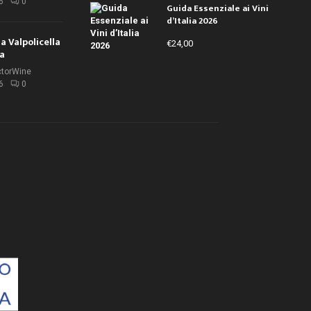
6
0
Guida Essenziale ai Vini
d’Italia 2026
la Valpolicella
€
24,00
la
ctorWine
6
0