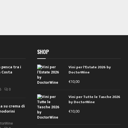
SHOP
 pesca tra i
Vini per l'Estate 2026 by
a Costa
DoctorWine
€
10,00
i
6
0
Vini per Tutte le Tasche 2026
by DoctorWine
ola su crema di
modorini
€
10,00
ctorWine