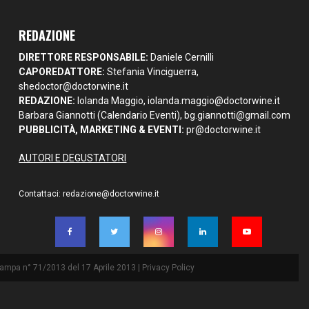
REDAZIONE
DIRETTORE RESPONSABILE:
Daniele Cernilli
CAPOREDATTORE:
Stefania Vinciguerra,
shedoctor@doctorwine.it
REDAZIONE:
Iolanda Maggio,
iolanda.maggio@doctorwine.it
Barbara Giannotti (Calendario Eventi),
bg.giannotti@gmail.com
PUBBLICITÀ, MARKETING & EVENTI:
pr@doctorwine.it
AUTORI E DEGUSTATORI
Contattaci:
redazione@doctorwine.it
Stampa n° 71/2013 del 17 Aprile 2013 |
Privacy Policy