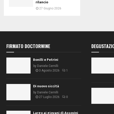
rilancio
27 Giugno 2026
FIRMATO DOCTORWINE
DEGUSTAZI
Bonilli e Petrini
by
Daniele Cernilli
3 Agosto 2026
1
Di nuovo siccità
by
Daniele Cernilli
27 Luglio 2026
0
Largo ai giovani di Assovini