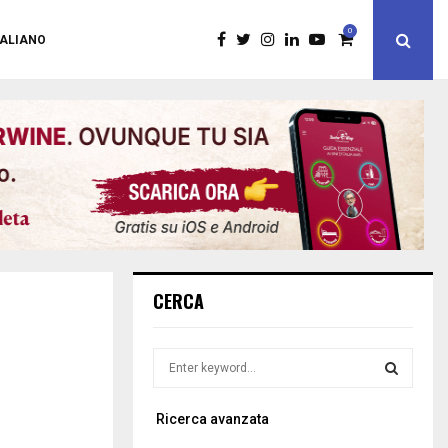
0
TALIANO
CERCA
S
e
a
S
Ricerca avanzata
r
c