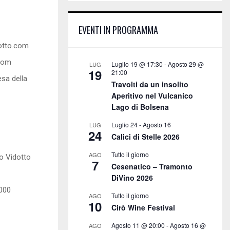
E
h
f
A
EVENTI IN PROGRAMMA
o
r
R
dotto.com
:
.com
C
Luglio 19 @ 17:30
-
Agosto 29 @
LUG
19
21:00
esa della
H
Travolti da un insolito
Aperitivo nel Vulcanico
Lago di Bolsena
Luglio 24
-
Agosto 16
LUG
24
Calici di Stelle 2026
Tutto il giorno
AGO
o Vidotto
7
Cesenatico – Tramonto
DiVino 2026
.000
Tutto il giorno
AGO
10
Cirò Wine Festival
Agosto 11 @ 20:00
-
Agosto 16 @
AGO