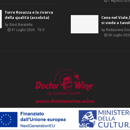
1 Agosto 202
Torre Rosazza e la ricerca
della qualità (assoluta)
Cena nel Viale, 
si siede a tavo
by
Sissi Baratella
31 Luglio 2026
0
by
Redazione Do
30 Luglio 202