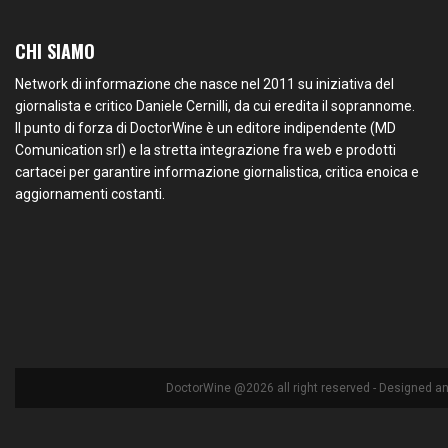
CHI SIAMO
Network di informazione che nasce nel 2011 su iniziativa del
giornalista e critico Daniele Cernilli, da cui eredita il soprannome.
Il punto di forza di DoctorWine è un editore indipendente (MD
Comunication srl) e la stretta integrazione fra web e prodotti
cartacei per garantire informazione giornalistica, critica enoica e
aggiornamenti costanti.
DoctorWine @2026 all right reserved - Designed a