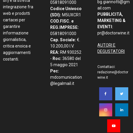
srl) e la stretta
bg.giannotti@gm
05818091000
integrazione fra
ail.com
Codice Univoco
web e prodotti
PUBBLICITÀ,
(SDI):
M5UXCR1
cartacei per
MARKETING &
COD.FISC. e
garantire
EVENTI:
REG.IMPRESE:
informazione
pr@doctorwine.it
05818091000
giornalistica,
Cap. Sociale:
€.
AUTORI E
critica enoica e
10.200,00 I.V.
DEGUSTATORI
REA:
RM 930252
aggiornamenti
-
Roc:
36580 del
costanti.
5 maggio 2021
Contattaci:
Pec:
redazione@doctor
mdcomunication
wine.it
@legalmail.it