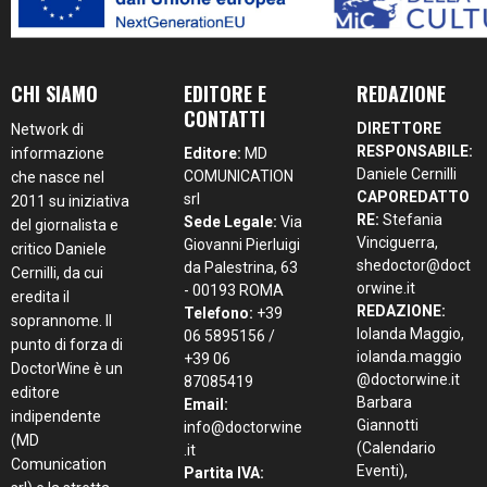
CHI SIAMO
EDITORE E
REDAZIONE
CONTATTI
DIRETTORE
Network di
RESPONSABILE:
informazione
Editore:
MD
Daniele Cernilli
COMUNICATION
che nasce nel
CAPOREDATTO
srl
2011 su iniziativa
RE:
Stefania
Sede Legale:
Via
del giornalista e
Vinciguerra,
Giovanni Pierluigi
critico Daniele
shedoctor@doct
da Palestrina, 63
Cernilli, da cui
orwine.it
- 00193 ROMA
eredita il
REDAZIONE:
Telefono:
+39
soprannome. Il
Iolanda Maggio,
06 5895156 /
punto di forza di
iolanda.maggio
+39 06
DoctorWine è un
@doctorwine.it
87085419
editore
Barbara
Email:
indipendente
Giannotti
info@doctorwine
(MD
(Calendario
.it
Comunication
Eventi),
Partita IVA: