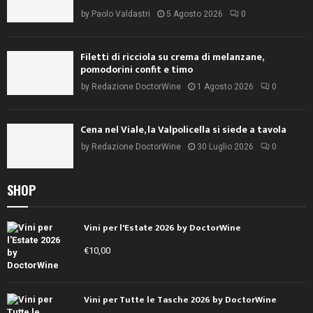
by
Paolo Valdastri
5 Agosto 2026
0
Filetti di ricciola su crema di melanzane,
pomodorini confit e timo
by
Redazione DoctorWine
1 Agosto 2026
0
Cena nel Viale, la Valpolicella si siede a tavola
by
Redazione DoctorWine
30 Luglio 2026
0
SHOP
Vini per l'Estate 2026 by DoctorWine
€
10,00
Vini per Tutte le Tasche 2026 by DoctorWine