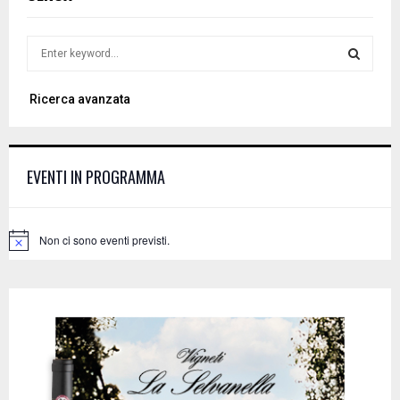
S
e
a
S
Ricerca avanzata
r
c
E
h
f
A
EVENTI IN PROGRAMMA
o
r
R
:
C
Non ci sono eventi previsti.
N
o
H
t
i
c
e