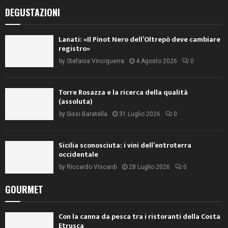
DEGUSTAZIONI
Lanati: «Il Pinot Nero dell’Oltrepò deve cambiare
registro»
by
Stefania Vinciguerra
4 Agosto 2026
0
Torre Rosazza e la ricerca della qualità
(assoluta)
by
Sissi Baratella
31 Luglio 2026
0
Sicilia sconosciuta: i vini dell’entroterra
occidentale
by
Riccardo Viscardi
28 Luglio 2026
0
GOURMET
Con la canna da pesca tra i ristoranti della Costa
Etrusca