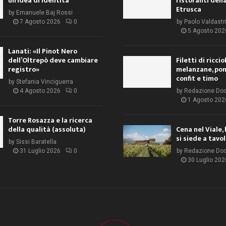
un’idea di identità
ristoranti dell
Etrusca
by
Emanuele Baj Rossi
7 Agosto 2026
0
by
Paolo Valdastr
5 Agosto 202
Lanati: «Il Pinot Nero
dell’Oltrepò deve cambiare
Filetti di ricci
registro»
melanzane, po
confit e timo
by
Stefania Vinciguerra
4 Agosto 2026
0
by
Redazione Do
1 Agosto 202
Torre Rosazza e la ricerca
della qualità (assoluta)
Cena nel Viale, 
si siede a tavo
by
Sissi Baratella
31 Luglio 2026
0
by
Redazione Do
30 Luglio 202