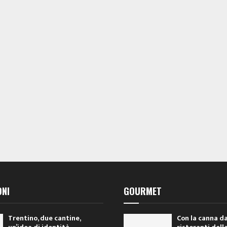
ONI
GOURMET
Trentino, due cantine,
Con la canna da