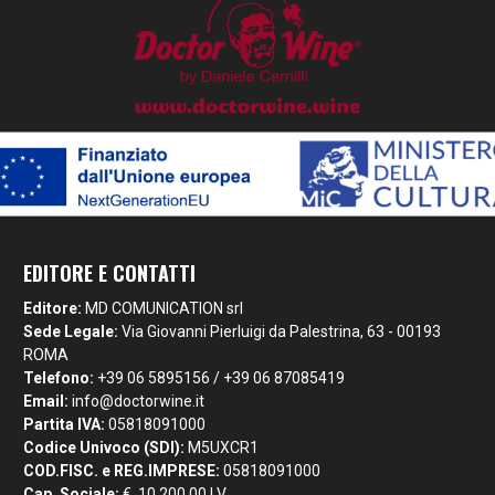
EDITORE E CONTATTI
Editore:
MD COMUNICATION srl
Sede Legale:
Via Giovanni Pierluigi da Palestrina, 63 - 00193
ROMA
Telefono:
+39 06 5895156 / +39 06 87085419
Email:
info@doctorwine.it
Partita IVA:
05818091000
Codice Univoco (SDI):
M5UXCR1
COD.FISC. e REG.IMPRESE:
05818091000
Cap. Sociale:
€. 10.200,00 I.V.