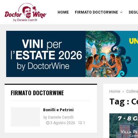
HOME
FIRMATO DOCTORWINE
DEGU
FIRMATO DOCTORWINE
Home
Collin
Tag : C
Bonilli e Petrini
by
Daniele Cernilli
3 Agosto 2026
1