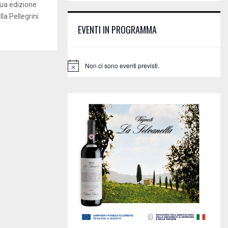
E
ua edizione
h
la Pellegrini
f
A
EVENTI IN PROGRAMMA
o
r
R
:
C
Non ci sono eventi previsti.
N
o
H
t
i
c
e