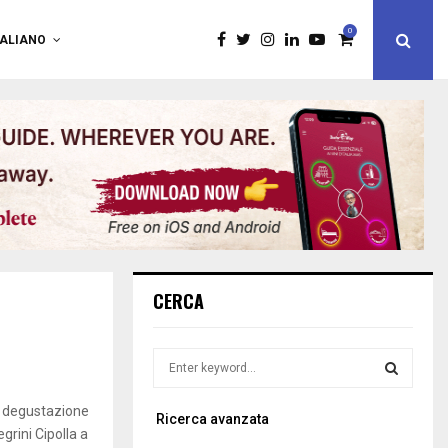
0
TALIANO
CERCA
S
e
a
S
 degustazione
Ricerca avanzata
r
legrini Cipolla a
c