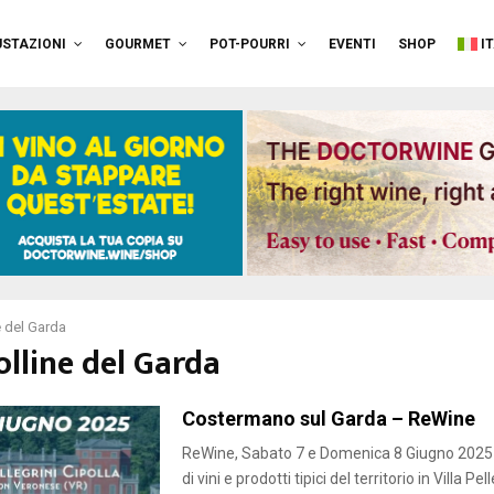
STAZIONI
GOURMET
POT-POURRI
EVENTI
SHOP
I
e del Garda
olline del Garda
Costermano sul Garda – ReWine
ReWine, Sabato 7 e Domenica 8 Giugno 2025
di vini e prodotti tipici del territorio in Villa Pel