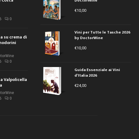
a Costa
DoctorWine
€
10,00
i
6
0
Vini per Tutte le Tasche 2026
ola su crema di
by DoctorWine
modorini
€
10,00
ctorWine
6
0
Guida Essenziale ai Vini
d’Italia 2026
la Valpolicella
la
€
24,00
ctorWine
6
0