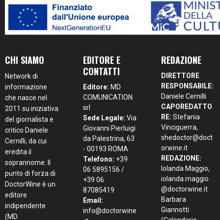
CHI SIAMO
EDITORE E
REDAZIONE
CONTATTI
DIRETTORE
Network di
RESPONSABILE:
informazione
Editore:
MD
Daniele Cernilli
COMUNICATION
che nasce nel
CAPOREDATTO
srl
2011 su iniziativa
RE:
Stefania
Sede Legale:
Via
del giornalista e
Vinciguerra,
Giovanni Pierluigi
critico Daniele
shedoctor@doct
da Palestrina, 63
Cernilli, da cui
orwine.it
- 00193 ROMA
eredita il
REDAZIONE:
Telefono:
+39
soprannome. Il
Iolanda Maggio,
06 5895156 /
punto di forza di
iolanda.maggio
+39 06
DoctorWine è un
@doctorwine.it
87085419
editore
Barbara
Email:
indipendente
Giannotti
info@doctorwine
(MD