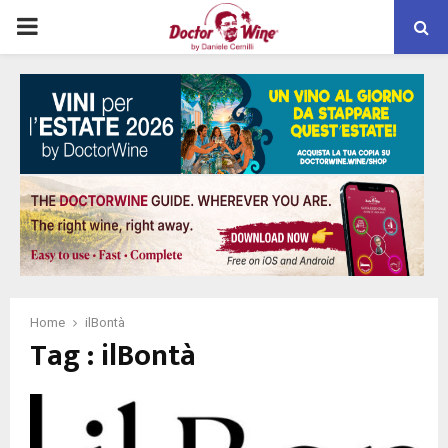
PRIMARY
MENU
Home
ilBontà
Tag : ilBontà