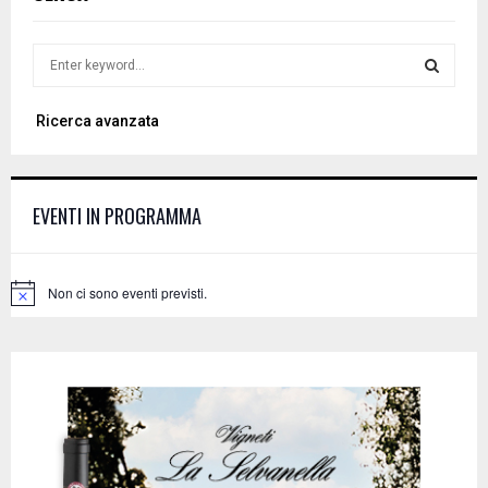
S
e
a
S
Ricerca avanzata
r
c
E
h
f
A
EVENTI IN PROGRAMMA
o
r
R
:
C
Non ci sono eventi previsti.
N
o
H
t
i
c
e