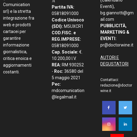
(Calendario
.it
Comunication
Eventi),
Partita IVA:
srl) e la stretta
bg.giannotti@gm
05818091000
integrazione fra
ail.com
Codice Univoco
web e prodotti
PUBBLICITÀ,
(SDI):
M5UXCR1
cartacei per
MARKETING &
COD.FISC. e
garantire
EVENTI:
REG.IMPRESE:
informazione
pr@doctorwine.it
05818091000
giornalistica,
Cap. Sociale:
€.
AUTORI E
critica enoica e
10.200,00 I.V.
DEGUSTATORI
REA:
RM 930252
aggiornamenti
-
Roc:
36580 del
costanti.
5 maggio 2021
Contattaci:
Pec:
redazione@doctor
mdcomunication
wine.it
@legalmail.it