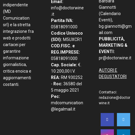
Barbara
Email:
indipendente
Giannotti
info@doctorwine
(MD
(Calendario
.it
Comunication
Eventi),
Partita IVA:
srl) e la stretta
bg.giannotti@gm
05818091000
integrazione fra
ail.com
Codice Univoco
web e prodotti
PUBBLICITÀ,
(SDI):
M5UXCR1
cartacei per
MARKETING &
COD.FISC. e
garantire
EVENTI:
REG.IMPRESE:
informazione
pr@doctorwine.it
05818091000
giornalistica,
Cap. Sociale:
€.
AUTORI E
critica enoica e
10.200,00 I.V.
DEGUSTATORI
REA:
RM 930252
aggiornamenti
-
Roc:
36580 del
costanti.
5 maggio 2021
Contattaci:
Pec:
redazione@doctor
mdcomunication
wine.it
@legalmail.it