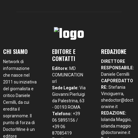
CHI SIAMO
EDITORE E
REDAZIONE
CONTATTI
DIRETTORE
Network di
RESPONSABILE:
informazione
Editore:
MD
Daniele Cernilli
COMUNICATION
che nasce nel
CAPOREDATTO
srl
2011 su iniziativa
RE:
Stefania
Sede Legale:
Via
del giornalista e
Vinciguerra,
Giovanni Pierluigi
critico Daniele
shedoctor@doct
da Palestrina, 63
Cernilli, da cui
orwine.it
- 00193 ROMA
eredita il
REDAZIONE:
Telefono:
+39
soprannome. Il
Iolanda Maggio,
06 5895156 /
punto di forza di
iolanda.maggio
+39 06
DoctorWine è un
@doctorwine.it
87085419
editore