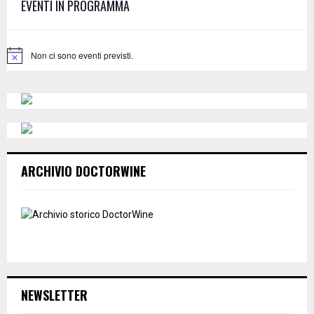
EVENTI IN PROGRAMMA
o
r
R
:
C
Non ci sono eventi previsti.
N
o
H
t
i
c
e
ARCHIVIO DOCTORWINE
NEWSLETTER