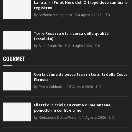
Lanati: «Il Pinot Nero dell’Oltrepò deve cambiare
registro»
by
Stefania Vinciguerra
4 Agosto 2026
0
Torre Rosazza e la ricerca della qualità
(assoluta)
by
Sissi Baratella
31 Luglio 2026
0
GOURMET
Con la canna da pesca tra i ristoranti della Costa
Etrusca
by
Paolo Valdastri
5 Agosto 2026
0
Filetti di ricciola su crema di melanzane,
pomodorini confit e timo
by
Redazione DoctorWine
1 Agosto 2026
0