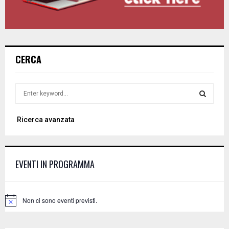
CERCA
S
e
a
S
Ricerca avanzata
r
c
E
h
f
A
EVENTI IN PROGRAMMA
o
r
R
:
C
Non ci sono eventi previsti.
N
o
H
t
i