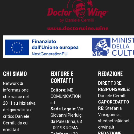
CHI SIAMO
EDITORE E
REDAZIONE
CONTATTI
DIRETTORE
Network di
RESPONSABILE:
informazione
Editore:
MD
Daniele Cernilli
COMUNICATION
che nasce nel
CAPOREDATTO
srl
2011 su iniziativa
RE:
Stefania
Sede Legale:
Via
del giornalista e
Vinciguerra,
Giovanni Pierluigi
critico Daniele
shedoctor@doct
da Palestrina, 63
Cernilli, da cui
orwine.it
- 00193 ROMA
eredita il
REDAZIONE:
Telefono:
+39