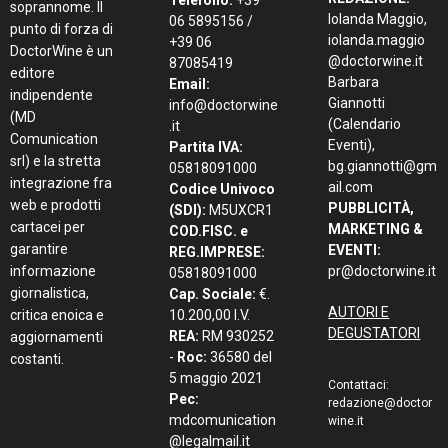
soprannome. Il
Iolanda Maggio,
06 5895156 /
punto di forza di
iolanda.maggio
+39 06
DoctorWine è un
@doctorwine.it
87085419
editore
Barbara
Email:
indipendente
Giannotti
info@doctorwine
(MD
(Calendario
.it
Comunication
Eventi),
Partita IVA:
srl) e la stretta
bg.giannotti@gm
05818091000
integrazione fra
ail.com
Codice Univoco
web e prodotti
PUBBLICITÀ,
(SDI):
M5UXCR1
cartacei per
MARKETING &
COD.FISC. e
garantire
EVENTI:
REG.IMPRESE:
informazione
pr@doctorwine.it
05818091000
giornalistica,
Cap. Sociale:
€.
AUTORI E
critica enoica e
10.200,00 I.V.
DEGUSTATORI
REA:
RM 930252
aggiornamenti
-
Roc:
36580 del
costanti.
5 maggio 2021
Contattaci:
Pec:
redazione@doctor
mdcomunication
wine.it
@legalmail.it