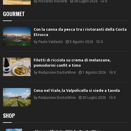
by
Riccardo Viscardi
28 Luglio 2026
0
GOURMET
Con la canna da pesca tra i ristoranti della Costa
Etrusca
by
Paolo Valdastri
5 Agosto 2026
0
Filetti di ricciola su crema di melanzane,
pomodorini confit e timo
by
Redazione DoctorWine
1 Agosto 2026
0
Cena nel Viale, la Valpolicella si siede a tavola
by
Redazione DoctorWine
30 Luglio 2026
0
SHOP