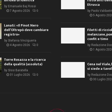
un’idea di identità
ristoranti dell
Etrusca
by
Emanuele Baj Rossi
7 Agosto 2026
0
by
Paolo Valdastr
5 Agosto 202
Lanati: «Il Pinot Nero
dell’Oltrepò deve cambiare
Filetti di ricci
registro»
melanzane, po
confit e timo
by
Stefania Vinciguerra
4 Agosto 2026
0
by
Redazione Do
1 Agosto 202
Torre Rosazza e la ricerca
della qualità (assoluta)
Cena nel Viale, 
si siede a tavo
by
Sissi Baratella
31 Luglio 2026
0
by
Redazione Do
30 Luglio 202