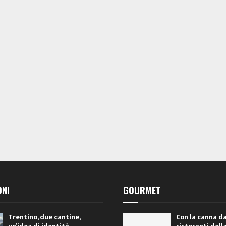
ONI
GOURMET
Trentino, due cantine,
Con la canna da