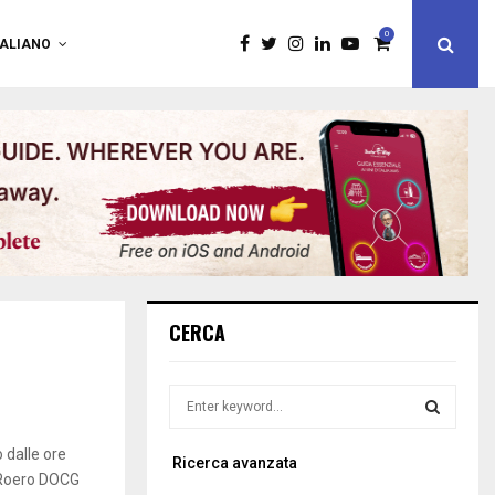
0
TALIANO
CERCA
S
e
a
S
 dalle ore
Ricerca avanzata
r
l Roero DOCG
c