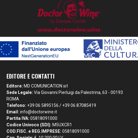
EDITORE E CONTATTI
Editore:
MD COMUNICATION srl
Sede Legale:
Via Giovanni Pierluigi da Palestrina, 63 - 00193
ROMA
Telefono:
+39 06 5895156 / +39 06 87085419
Email:
info@doctorwine.it
Partita IVA:
05818091000
Codice Univoco (SDI):
M5UXCR1
COD.FISC. e REG.IMPRESE:
05818091000
Cap. Sociale:
€. 10.200,00 I.V.