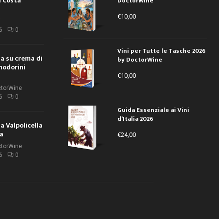
a Costa
DoctorWine
€
10,00
i
6
0
Vini per Tutte le Tasche 2026
ola su crema di
by DoctorWine
modorini
€
10,00
ctorWine
6
0
Guida Essenziale ai Vini
d’Italia 2026
la Valpolicella
la
€
24,00
ctorWine
6
0