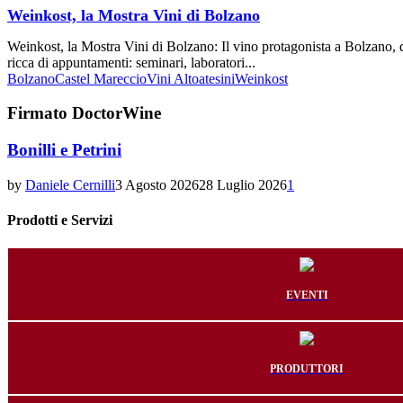
Weinkost, la Mostra Vini di Bolzano
Weinkost, la Mostra Vini di Bolzano: Il vino protagonista a Bolzano, d
ricca di appuntamenti: seminari, laboratori...
Bolzano
Castel Mareccio
Vini Altoatesini
Weinkost
Firmato DoctorWine
Bonilli e Petrini
by
Daniele Cernilli
3 Agosto 2026
28 Luglio 2026
1
Prodotti e Servizi
EVENTI
PRODUTTORI