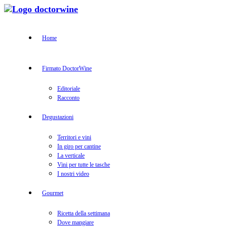
Home
Firmato DoctorWine
Editoriale
Racconto
Degustazioni
Territori e vini
In giro per cantine
La verticale
Vini per tutte le tasche
I nostri video
Gourmet
Ricetta della settimana
Dove mangiare