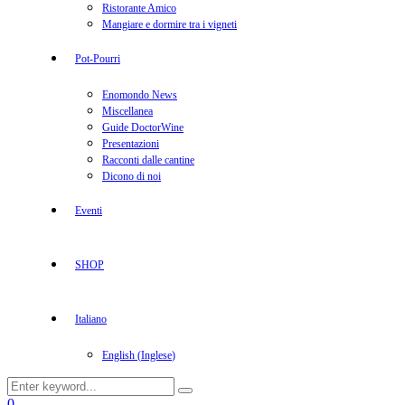
Ristorante Amico
Mangiare e dormire tra i vigneti
Pot-Pourri
Enomondo News
Miscellanea
Guide DoctorWine
Presentazioni
Racconti dalle cantine
Dicono di noi
Eventi
SHOP
Italiano
English
(
Inglese
)
Search
Search
for:
Facebook
Twitter
Instagram
Linkedin
Youtube
0