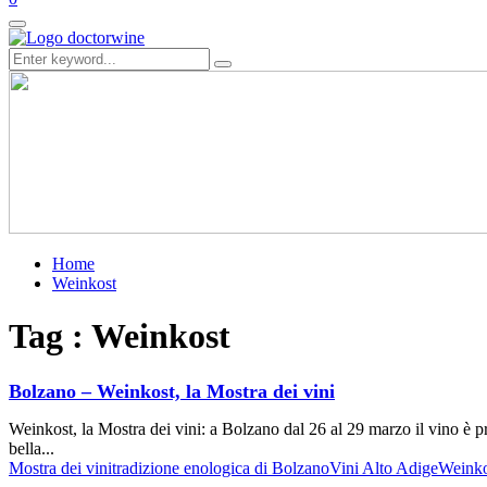
Primary
Menu
Search
Search
for:
Home
Weinkost
Tag : Weinkost
Bolzano – Weinkost, la Mostra dei vini
Weinkost, la Mostra dei vini: a Bolzano dal 26 al 29 marzo il vino è p
bella...
Mostra dei vini
tradizione enologica di Bolzano
Vini Alto Adige
Weinko