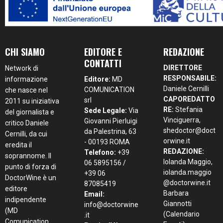
CHI SIAMO
EDITORE E
REDAZIONE
CONTATTI
DIRETTORE
Network di
RESPONSABILE:
informazione
Editore:
MD
Daniele Cernilli
COMUNICATION
che nasce nel
CAPOREDATTO
srl
2011 su iniziativa
RE:
Stefania
Sede Legale:
Via
del giornalista e
Vinciguerra,
Giovanni Pierluigi
critico Daniele
shedoctor@doct
da Palestrina, 63
Cernilli, da cui
orwine.it
- 00193 ROMA
eredita il
REDAZIONE:
Telefono:
+39
soprannome. Il
Iolanda Maggio,
06 5895156 /
punto di forza di
iolanda.maggio
+39 06
DoctorWine è un
@doctorwine.it
87085419
editore
Barbara
Email:
indipendente
Giannotti
info@doctorwine
(MD
(Calendario
.it
Comunication