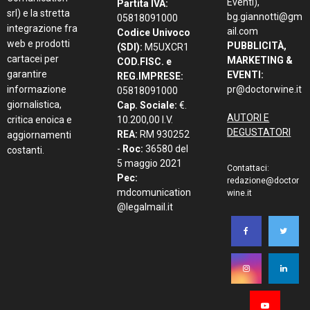
Eventi),
Partita IVA:
srl) e la stretta
bg.giannotti@gm
05818091000
integrazione fra
ail.com
Codice Univoco
web e prodotti
PUBBLICITÀ,
(SDI):
M5UXCR1
cartacei per
MARKETING &
COD.FISC. e
garantire
EVENTI:
REG.IMPRESE:
informazione
pr@doctorwine.it
05818091000
giornalistica,
Cap. Sociale:
€.
AUTORI E
critica enoica e
10.200,00 I.V.
DEGUSTATORI
REA:
RM 930252
aggiornamenti
-
Roc:
36580 del
costanti.
5 maggio 2021
Contattaci:
Pec:
redazione@doctor
mdcomunication
wine.it
@legalmail.it