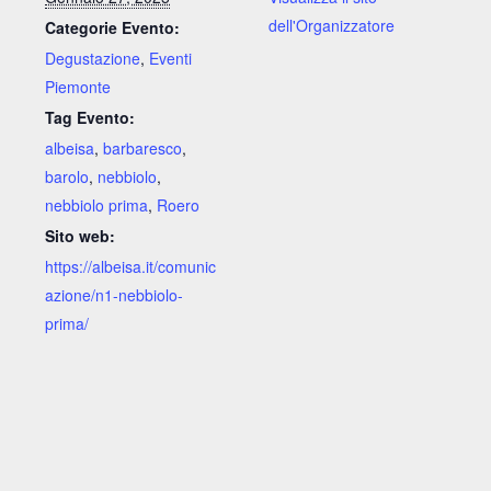
dell'Organizzatore
Categorie Evento:
Degustazione
,
Eventi
Piemonte
Tag Evento:
albeisa
,
barbaresco
,
barolo
,
nebbiolo
,
nebbiolo prima
,
Roero
Sito web:
https://albeisa.it/comunic
azione/n1-nebbiolo-
prima/