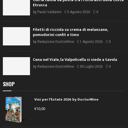
Etrusca
by
Paolo Valdastri
5 Agosto 2026
0
Filetti di ricciola su crema di melanzane,
pomodorini confit e timo
by
Redazione DoctorWine
1 Agosto 2026
0
Cena nel Viale, la Valpolicella si siede a tavola
by
Redazione DoctorWine
30 Luglio 2026
0
SHOP
Vini per l'Estate 2026 by DoctorWine
€
10,00