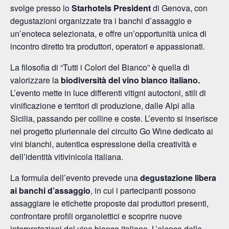
svolge presso lo
Starhotels President
di Genova, con
degustazioni organizzate tra i banchi d’assaggio e
un’enoteca selezionata, e offre un’opportunità unica di
incontro diretto tra produttori, operatori e appassionati.
La filosofia di “Tutti i Colori del Bianco” è quella di
valorizzare la
biodiversità del vino bianco italiano.
L’evento mette in luce differenti vitigni autoctoni, stili di
vinificazione e territori di produzione, dalle Alpi alla
Sicilia, passando per colline e coste. L’evento si inserisce
nel progetto pluriennale del circuito Go Wine dedicato ai
vini bianchi, autentica espressione della creatività e
dell’identità vitivinicola italiana.
La formula dell’evento prevede una
degustazione libera
ai banchi d’assaggio
, in cui i partecipanti possono
assaggiare le etichette proposte dai produttori presenti,
confrontare profili organolettici e scoprire nuove
interpretazioni del vino bianco italiano. L’elenco delle