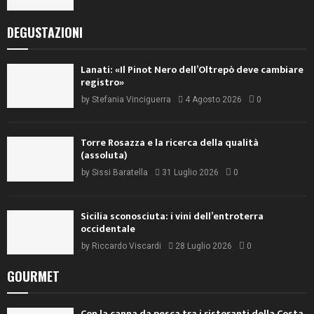
DEGUSTAZIONI
Lanati: «Il Pinot Nero dell’Oltrepò deve cambiare
registro»
by
Stefania Vinciguerra
4 Agosto 2026
0
Torre Rosazza e la ricerca della qualità
(assoluta)
by
Sissi Baratella
31 Luglio 2026
0
Sicilia sconosciuta: i vini dell’entroterra
occidentale
by
Riccardo Viscardi
28 Luglio 2026
0
GOURMET
Con la canna da pesca tra i ristoranti della Costa