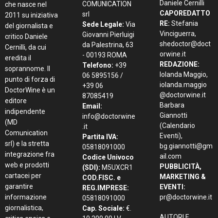
Daniele Cernilli
COMUNICATION
che nasce nel
CAPOREDATTO
srl
2011 su iniziativa
RE:
Stefania
Sede Legale:
Via
del giornalista e
Vinciguerra,
Giovanni Pierluigi
critico Daniele
shedoctor@doct
da Palestrina, 63
Cernilli, da cui
orwine.it
- 00193 ROMA
eredita il
REDAZIONE:
Telefono:
+39
soprannome. Il
Iolanda Maggio,
06 5895156 /
punto di forza di
iolanda.maggio
+39 06
DoctorWine è un
@doctorwine.it
87085419
editore
Barbara
Email:
indipendente
Giannotti
info@doctorwine
(MD
(Calendario
.it
Comunication
Eventi),
Partita IVA:
srl) e la stretta
bg.giannotti@gm
05818091000
integrazione fra
ail.com
Codice Univoco
web e prodotti
PUBBLICITÀ,
(SDI):
M5UXCR1
cartacei per
MARKETING &
COD.FISC. e
garantire
EVENTI:
REG.IMPRESE:
informazione
pr@doctorwine.it
05818091000
giornalistica,
Cap. Sociale:
€.
AUTORI E