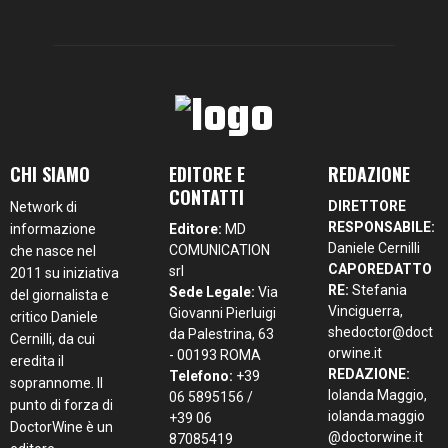
CHI SIAMO
EDITORE E
REDAZIONE
CONTATTI
DIRETTORE
Network di
RESPONSABILE:
informazione
Editore:
MD
Daniele Cernilli
COMUNICATION
che nasce nel
CAPOREDATTO
srl
2011 su iniziativa
RE:
Stefania
Sede Legale:
Via
del giornalista e
Vinciguerra,
Giovanni Pierluigi
critico Daniele
shedoctor@doct
da Palestrina, 63
Cernilli, da cui
orwine.it
- 00193 ROMA
eredita il
REDAZIONE:
Telefono:
+39
soprannome. Il
Iolanda Maggio,
06 5895156 /
punto di forza di
iolanda.maggio
+39 06
DoctorWine è un
@doctorwine.it
87085419