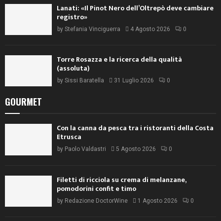
Lanati: «Il Pinot Nero dell’Oltrepò deve cambiare
registro»
by
Stefania Vinciguerra
4 Agosto 2026
0
Torre Rosazza e la ricerca della qualità
(assoluta)
by
Sissi Baratella
31 Luglio 2026
0
GOURMET
Con la canna da pesca tra i ristoranti della Costa
Etrusca
by
Paolo Valdastri
5 Agosto 2026
0
Filetti di ricciola su crema di melanzane,
pomodorini confit e timo
by
Redazione DoctorWine
1 Agosto 2026
0