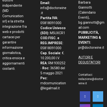
editore
Barbara
Email:
indipendente
Giannotti
info@doctorwine
(MD
(Calendario
.it
Comunication
Eventi),
Partita IVA:
srl) e la stretta
bg.giannotti@gm
05818091000
integrazione fra
ail.com
Codice Univoco
web e prodotti
PUBBLICITÀ,
(SDI):
M5UXCR1
cartacei per
MARKETING &
COD.FISC. e
garantire
EVENTI:
REG.IMPRESE:
informazione
pr@doctorwine.it
05818091000
giornalistica,
Cap. Sociale:
€.
AUTORI E
critica enoica e
10.200,00 I.V.
DEGUSTATORI
REA:
RM 930252
aggiornamenti
-
Roc:
36580 del
costanti.
5 maggio 2021
Contattaci:
Pec:
redazione@doctor
mdcomunication
wine.it
@legalmail.it