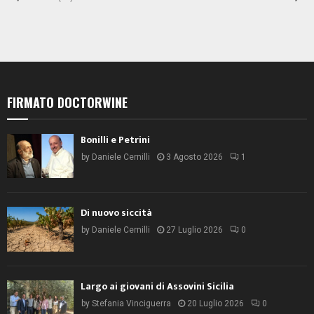
FIRMATO DOCTORWINE
Bonilli e Petrini
by
Daniele Cernilli
3 Agosto 2026
1
Di nuovo siccità
by
Daniele Cernilli
27 Luglio 2026
0
Largo ai giovani di Assovini Sicilia
by
Stefania Vinciguerra
20 Luglio 2026
0