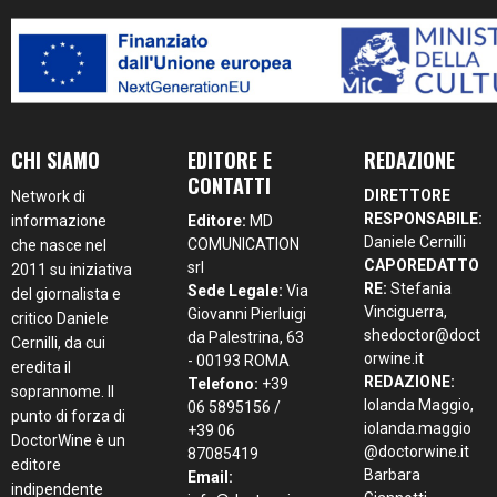
CHI SIAMO
EDITORE E
REDAZIONE
CONTATTI
DIRETTORE
Network di
RESPONSABILE:
informazione
Editore:
MD
Daniele Cernilli
COMUNICATION
che nasce nel
CAPOREDATTO
srl
2011 su iniziativa
RE:
Stefania
Sede Legale:
Via
del giornalista e
Vinciguerra,
Giovanni Pierluigi
critico Daniele
shedoctor@doct
da Palestrina, 63
Cernilli, da cui
orwine.it
- 00193 ROMA
eredita il
REDAZIONE:
Telefono:
+39
soprannome. Il
Iolanda Maggio,
06 5895156 /
punto di forza di
iolanda.maggio
+39 06
DoctorWine è un
@doctorwine.it
87085419
editore
Barbara
Email:
indipendente