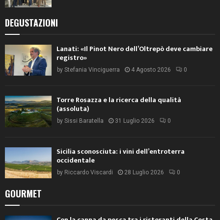
DEGUSTAZIONI
Lanati: «Il Pinot Nero dell’Oltrepò deve cambiare
registro»
by
Stefania Vinciguerra
4 Agosto 2026
0
Torre Rosazza e la ricerca della qualità
(assoluta)
by
Sissi Baratella
31 Luglio 2026
0
Sicilia sconosciuta: i vini dell’entroterra
occidentale
by
Riccardo Viscardi
28 Luglio 2026
0
GOURMET
Con la canna da pesca tra i ristoranti della Costa