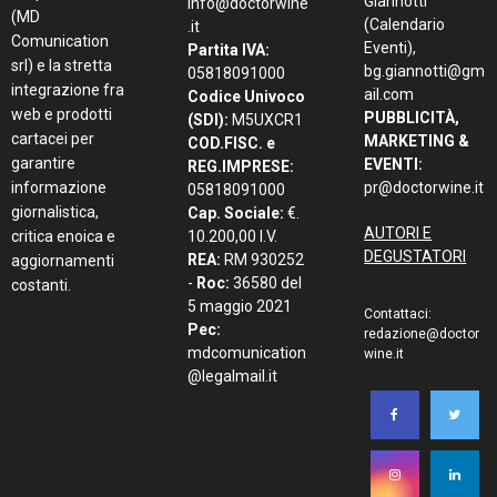
Giannotti
info@doctorwine
(MD
(Calendario
.it
Comunication
Eventi),
Partita IVA:
srl) e la stretta
bg.giannotti@gm
05818091000
integrazione fra
ail.com
Codice Univoco
web e prodotti
PUBBLICITÀ,
(SDI):
M5UXCR1
cartacei per
MARKETING &
COD.FISC. e
garantire
EVENTI:
REG.IMPRESE:
informazione
pr@doctorwine.it
05818091000
giornalistica,
Cap. Sociale:
€.
AUTORI E
critica enoica e
10.200,00 I.V.
DEGUSTATORI
REA:
RM 930252
aggiornamenti
-
Roc:
36580 del
costanti.
5 maggio 2021
Contattaci:
Pec:
redazione@doctor
mdcomunication
wine.it
@legalmail.it