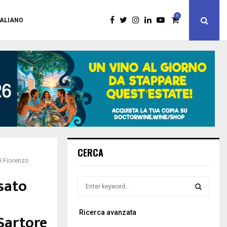
0
TALIANO
CERCA
i Fiorenzo
sato
S
e
a
S
Ricerca avanzata
r
Sartore
c