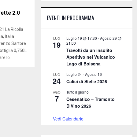
E
h
f
ette 2.0
A
EVENTI IN PROGRAMMA
o
r
R
21 La Ricolla
:
, Italia
C
Luglio 19 @ 17:30
-
Agosto 29 @
LUG
19
21:00
renzo Sartore
H
Travolti da un insolito
ttiglia 0,750L
Aperitivo nel Vulcanico
e lo...
Lago di Bolsena
Luglio 24
-
Agosto 16
LUG
24
Calici di Stelle 2026
Tutto il giorno
AGO
7
Cesenatico – Tramonto
DiVino 2026
Vedi Calendario