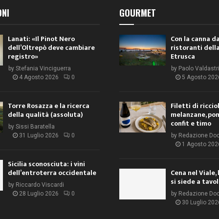
ONI
GOURMET
Lanati: «Il Pinot Nero
Con la canna da
dell’Oltrepò deve cambiare
ristoranti dell
registro»
Etrusca
by
Stefania Vinciguerra
by
Paolo Valdastr
4 Agosto 2026
0
5 Agosto 202
Torre Rosazza e la ricerca
Filetti di ricci
della qualità (assoluta)
melanzane, po
confit e timo
by
Sissi Baratella
31 Luglio 2026
0
by
Redazione Do
1 Agosto 202
Sicilia sconosciuta: i vini
dell’entroterra occidentale
Cena nel Viale, 
si siede a tavo
by
Riccardo Viscardi
28 Luglio 2026
0
by
Redazione Do
30 Luglio 202