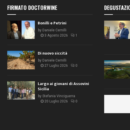
FIRMATO DOCTORWINE
DEGUSTAZI
Bonilli e Petrini
by
Daniele Cernilli
3 Agosto 2026
1
Di nuovo siccità
by
Daniele Cernilli
27 Luglio 2026
0
Largo ai giovani di Assovini
Sicilia
by
Stefania Vinciguerra
20 Luglio 2026
0