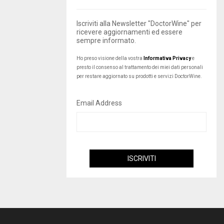
Iscriviti alla Newsletter "DoctorWine" per
ricevere aggiornamenti ed essere
sempre informato.
Ho preso visione della vostra
Informativa Privacy
e
presto il consenso al trattamento dei miei dati personali
per restare aggiornato su prodotti e servizi DoctorWine.
Email Address