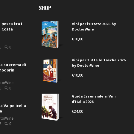
SHOP
 pesca tra i
Vini per l'Estate 2026 by
a Costa
DoctorWine
€
10,00
i
6
0
Vini per Tutte le Tasche 2026
ola su crema di
by DoctorWine
modorini
€
10,00
ctorWine
6
0
Guida Essenziale ai Vini
d’Italia 2026
la Valpolicella
la
€
24,00
ctorWine
6
0