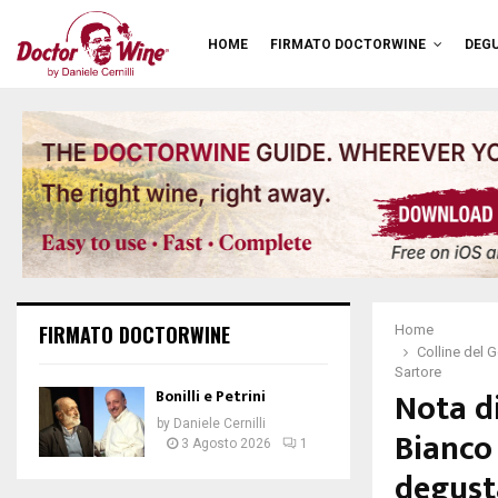
HOME
FIRMATO DOCTORWINE
DEGU
FIRMATO DOCTORWINE
Home
Colline del 
Sartore
Nota d
Bonilli e Petrini
by
Daniele Cernilli
Bianco 
3 Agosto 2026
1
degust