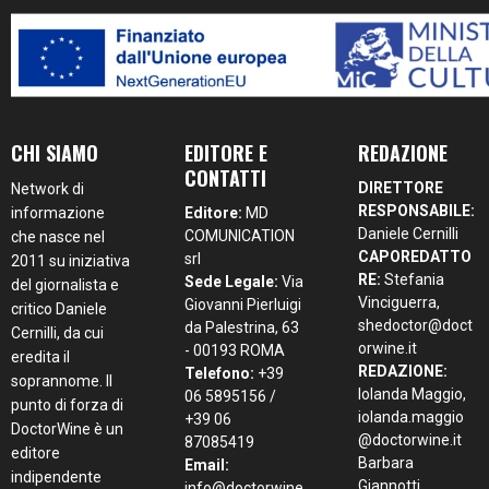
CHI SIAMO
EDITORE E
REDAZIONE
CONTATTI
DIRETTORE
Network di
RESPONSABILE:
informazione
Editore:
MD
Daniele Cernilli
COMUNICATION
che nasce nel
CAPOREDATTO
srl
2011 su iniziativa
RE:
Stefania
Sede Legale:
Via
del giornalista e
Vinciguerra,
Giovanni Pierluigi
critico Daniele
shedoctor@doct
da Palestrina, 63
Cernilli, da cui
orwine.it
- 00193 ROMA
eredita il
REDAZIONE:
Telefono:
+39
soprannome. Il
Iolanda Maggio,
06 5895156 /
punto di forza di
iolanda.maggio
+39 06
DoctorWine è un
@doctorwine.it
87085419
editore
Barbara
Email:
indipendente
Giannotti
info@doctorwine