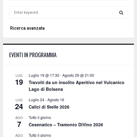
S
e
a
S
Ricerca avanzata
r
c
E
h
f
A
EVENTI IN PROGRAMMA
o
r
R
:
C
Luglio 19 @ 17:30
-
Agosto 29 @ 21:00
LUG
19
Travolti da un insolito Aperitivo nel Vulcanico
H
Lago di Bolsena
Luglio 24
-
Agosto 16
LUG
24
Calici di Stelle 2026
Tutto il giorno
AGO
7
Cesenatico – Tramonto DiVino 2026
Tutto il giorno
AGO