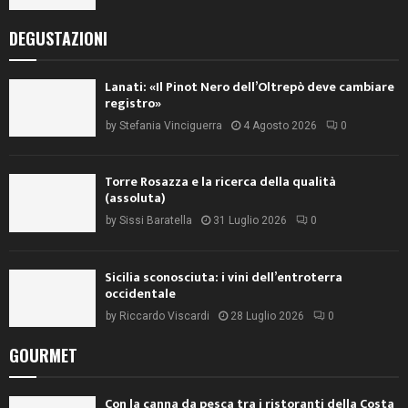
DEGUSTAZIONI
Lanati: «Il Pinot Nero dell’Oltrepò deve cambiare
registro»
by
Stefania Vinciguerra
4 Agosto 2026
0
Torre Rosazza e la ricerca della qualità
(assoluta)
by
Sissi Baratella
31 Luglio 2026
0
Sicilia sconosciuta: i vini dell’entroterra
occidentale
by
Riccardo Viscardi
28 Luglio 2026
0
GOURMET
Con la canna da pesca tra i ristoranti della Costa