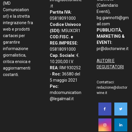
(MD
(Calendario
.it
Comunication
Eventi),
Partita IVA:
srl) e la stretta
bg.giannotti@gm
05818091000
integrazione fra
ail.com
Codice Univoco
web e prodotti
PUBBLICITÀ,
(SDI):
M5UXCR1
cartacei per
MARKETING &
COD.FISC. e
garantire
EVENTI:
REG.IMPRESE:
informazione
pr@doctorwine.it
05818091000
giornalistica,
Cap. Sociale:
€.
AUTORI E
critica enoica e
10.200,00 I.V.
DEGUSTATORI
REA:
RM 930252
aggiornamenti
-
Roc:
36580 del
costanti.
5 maggio 2021
Contattaci:
Pec:
redazione@doctor
mdcomunication
wine.it
@legalmail.it