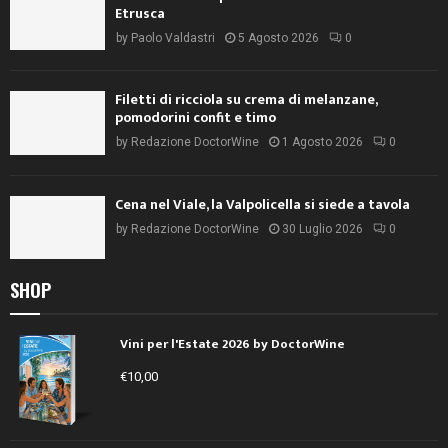
Etrusca
by
Paolo Valdastri
5 Agosto 2026
0
Filetti di ricciola su crema di melanzane,
pomodorini confit e timo
by
Redazione DoctorWine
1 Agosto 2026
0
Cena nel Viale, la Valpolicella si siede a tavola
by
Redazione DoctorWine
30 Luglio 2026
0
SHOP
Vini per l'Estate 2026 by DoctorWine
€
10,00