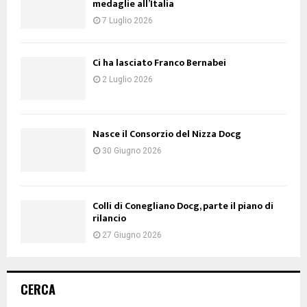
medaglie all’Italia
7 Luglio 2026
Ci ha lasciato Franco Bernabei
2 Luglio 2026
Nasce il Consorzio del Nizza Docg
30 Giugno 2026
Colli di Conegliano Docg, parte il piano di
rilancio
27 Giugno 2026
CERCA