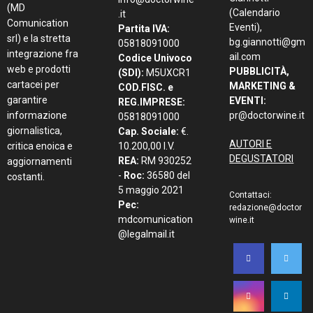
(MD
(Calendario
.it
Comunication
Eventi),
Partita IVA:
srl) e la stretta
bg.giannotti@gm
05818091000
integrazione fra
ail.com
Codice Univoco
web e prodotti
PUBBLICITÀ,
(SDI):
M5UXCR1
cartacei per
MARKETING &
COD.FISC. e
garantire
EVENTI:
REG.IMPRESE:
informazione
pr@doctorwine.it
05818091000
giornalistica,
Cap. Sociale:
€.
AUTORI E
critica enoica e
10.200,00 I.V.
DEGUSTATORI
REA:
RM 930252
aggiornamenti
-
Roc:
36580 del
costanti.
5 maggio 2021
Contattaci:
Pec:
redazione@doctor
mdcomunication
wine.it
@legalmail.it