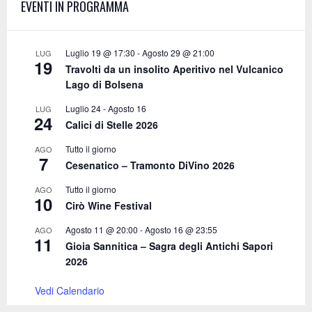
EVENTI IN PROGRAMMA
o
r
R
:
C
Luglio 19 @ 17:30
-
Agosto 29 @ 21:00
LUG
19
Travolti da un insolito Aperitivo nel Vulcanico
H
Lago di Bolsena
Luglio 24
-
Agosto 16
LUG
24
Calici di Stelle 2026
Tutto il giorno
AGO
7
Cesenatico – Tramonto DiVino 2026
Tutto il giorno
AGO
10
Cirò Wine Festival
Agosto 11 @ 20:00
-
Agosto 16 @ 23:55
AGO
11
Gioia Sannitica – Sagra degli Antichi Sapori
2026
Vedi Calendario