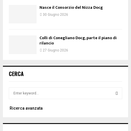
Nasce il Consorzio del Nizza Docg
30 Giugno 2026
Colli di Conegliano Docg, parte il piano di
rilancio
27 Giugno 2026
CERCA
S
e
a
S
Ricerca avanzata
r
c
E
h
f
A