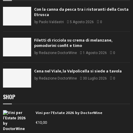
Con la canna da pesca tra i ristoranti della Costa
Etrusca
by
Paolo Valdastri
5 Agosto 2026
0
Filetti di ricciola su crema di melanzane,
pomodorini confit e timo
by
Redazione DoctorWine
1 Agosto 2026
0
Cena nel Viale, la Valpolicella si siede a tavola
by
Redazione DoctorWine
30 Luglio 2026
0
SHOP
Vini per l'Estate 2026 by DoctorWine
€
10,00