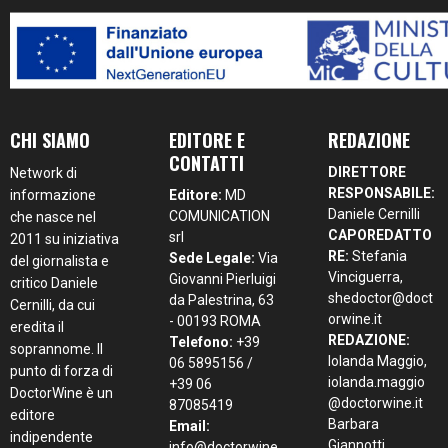
CHI SIAMO
EDITORE E
REDAZIONE
CONTATTI
DIRETTORE
Network di
RESPONSABILE:
informazione
Editore:
MD
Daniele Cernilli
COMUNICATION
che nasce nel
CAPOREDATTO
srl
2011 su iniziativa
RE:
Stefania
Sede Legale:
Via
del giornalista e
Vinciguerra,
Giovanni Pierluigi
critico Daniele
shedoctor@doct
da Palestrina, 63
Cernilli, da cui
orwine.it
- 00193 ROMA
eredita il
REDAZIONE:
Telefono:
+39
soprannome. Il
Iolanda Maggio,
06 5895156 /
punto di forza di
iolanda.maggio
+39 06
DoctorWine è un
@doctorwine.it
87085419
editore
Barbara
Email:
indipendente
Giannotti
info@doctorwine