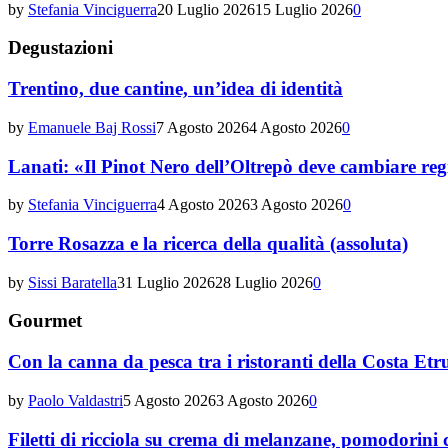
by
Stefania Vinciguerra
20 Luglio 2026
15 Luglio 2026
0
Degustazioni
Trentino, due cantine, un’idea di identità
by
Emanuele Baj Rossi
7 Agosto 2026
4 Agosto 2026
0
Lanati: «Il Pinot Nero dell’Oltrepò deve cambiare reg
by
Stefania Vinciguerra
4 Agosto 2026
3 Agosto 2026
0
Torre Rosazza e la ricerca della qualità (assoluta)
by
Sissi Baratella
31 Luglio 2026
28 Luglio 2026
0
Gourmet
Con la canna da pesca tra i ristoranti della Costa Etr
by
Paolo Valdastri
5 Agosto 2026
3 Agosto 2026
0
Filetti di ricciola su crema di melanzane, pomodorini c