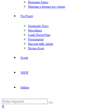
Ristorante Amico
Mangiare e dormire tra i vigneti
Pot-Pourri
Enomondo News
Miscellanea
Guide DoctorWine
Presentazioni
Racconti dalle cantine
Dicono di noi
Eventi
SHOP
Italiano
Search
Search
for:
Facebook
Twitter
Instagram
Linkedin
Youtube
0