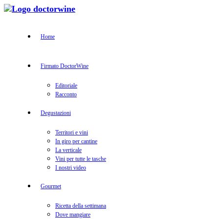
Home
Firmato DoctorWine
Editoriale
Racconto
Degustazioni
Territori e vini
In giro per cantine
La verticale
Vini per tutte le tasche
I nostri video
Gourmet
Ricetta della settimana
Dove mangiare