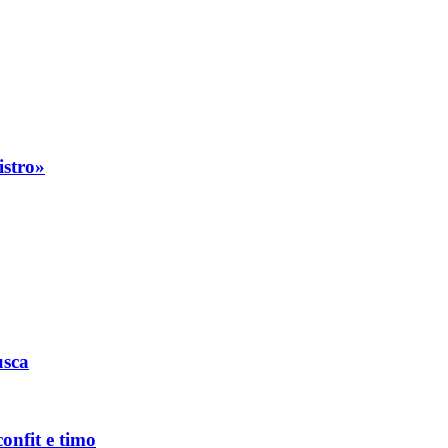
istro»
usca
onfit e timo