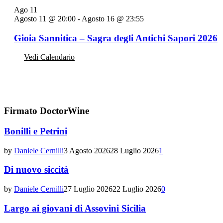
Ago
11
Agosto 11 @ 20:00
-
Agosto 16 @ 23:55
Gioia Sannitica – Sagra degli Antichi Sapori 2026
Vedi Calendario
Firmato DoctorWine
Bonilli e Petrini
by
Daniele Cernilli
3 Agosto 2026
28 Luglio 2026
1
Di nuovo siccità
by
Daniele Cernilli
27 Luglio 2026
22 Luglio 2026
0
Largo ai giovani di Assovini Sicilia