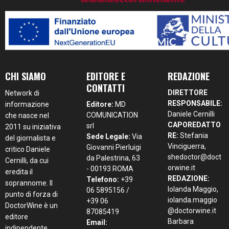
CHI SIAMO
EDITORE E
REDAZIONE
CONTATTI
DIRETTORE
Network di
RESPONSABILE:
informazione
Editore:
MD
Daniele Cernilli
COMUNICATION
che nasce nel
CAPOREDATTO
srl
2011 su iniziativa
RE:
Stefania
Sede Legale:
Via
del giornalista e
Vinciguerra,
Giovanni Pierluigi
critico Daniele
shedoctor@doct
da Palestrina, 63
Cernilli, da cui
orwine.it
- 00193 ROMA
eredita il
REDAZIONE:
Telefono:
+39
soprannome. Il
Iolanda Maggio,
06 5895156 /
punto di forza di
iolanda.maggio
+39 06
DoctorWine è un
@doctorwine.it
87085419
editore
Barbara
Email:
indipendente