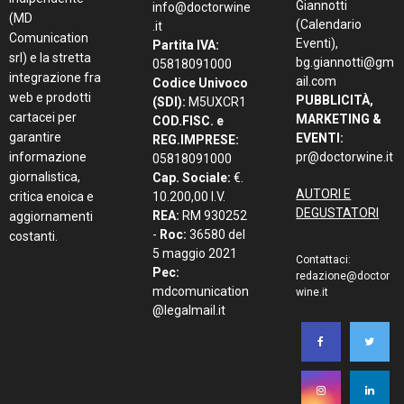
Giannotti
info@doctorwine
(MD
(Calendario
.it
Comunication
Eventi),
Partita IVA:
srl) e la stretta
bg.giannotti@gm
05818091000
integrazione fra
ail.com
Codice Univoco
web e prodotti
PUBBLICITÀ,
(SDI):
M5UXCR1
cartacei per
MARKETING &
COD.FISC. e
garantire
EVENTI:
REG.IMPRESE:
informazione
pr@doctorwine.it
05818091000
giornalistica,
Cap. Sociale:
€.
AUTORI E
critica enoica e
10.200,00 I.V.
DEGUSTATORI
REA:
RM 930252
aggiornamenti
-
Roc:
36580 del
costanti.
5 maggio 2021
Contattaci:
Pec:
redazione@doctor
mdcomunication
wine.it
@legalmail.it