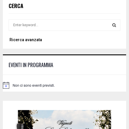
CERCA
S
e
a
S
Ricerca avanzata
r
c
E
h
f
A
EVENTI IN PROGRAMMA
o
r
R
:
C
Non ci sono eventi previsti.
N
o
H
t
i
c
e