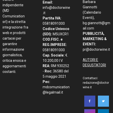
Barbara
Email:
indipendente
Giannotti
info@doctorwine
(MD
(Calendario
.it
Comunication
Eventi),
Partita IVA:
srl) e la stretta
bg.giannotti@gm
05818091000
integrazione fra
ail.com
Codice Univoco
web e prodotti
PUBBLICITÀ,
(SDI):
M5UXCR1
cartacei per
MARKETING &
COD.FISC. e
garantire
EVENTI:
REG.IMPRESE:
informazione
pr@doctorwine.it
05818091000
giornalistica,
Cap. Sociale:
€.
AUTORI E
critica enoica e
10.200,00 I.V.
DEGUSTATORI
REA:
RM 930252
aggiornamenti
-
Roc:
36580 del
costanti.
5 maggio 2021
Contattaci:
Pec:
redazione@doctor
mdcomunication
wine.it
@legalmail.it