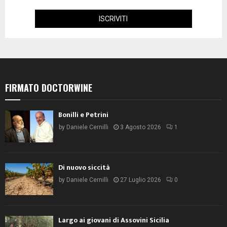
FIRMATO DOCTORWINE
Bonilli e Petrini
by
Daniele Cernilli
3 Agosto 2026
1
Di nuovo siccità
by
Daniele Cernilli
27 Luglio 2026
0
Largo ai giovani di Assovini Sicilia