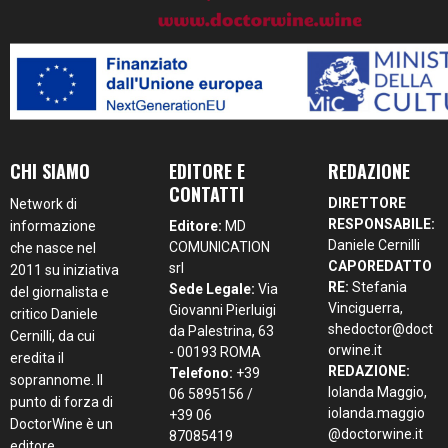
CHI SIAMO
EDITORE E
REDAZIONE
CONTATTI
DIRETTORE
Network di
RESPONSABILE:
informazione
Editore:
MD
Daniele Cernilli
COMUNICATION
che nasce nel
CAPOREDATTO
srl
2011 su iniziativa
RE:
Stefania
Sede Legale:
Via
del giornalista e
Vinciguerra,
Giovanni Pierluigi
critico Daniele
shedoctor@doct
da Palestrina, 63
Cernilli, da cui
orwine.it
- 00193 ROMA
eredita il
REDAZIONE:
Telefono:
+39
soprannome. Il
Iolanda Maggio,
06 5895156 /
punto di forza di
iolanda.maggio
+39 06
DoctorWine è un
@doctorwine.it
87085419
editore