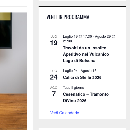
E
h
f
A
EVENTI IN PROGRAMMA
o
r
R
:
C
Luglio 19 @ 17:30
-
Agosto 29 @
LUG
19
21:00
H
Travolti da un insolito
Aperitivo nel Vulcanico
Lago di Bolsena
Luglio 24
-
Agosto 16
LUG
24
Calici di Stelle 2026
Tutto il giorno
AGO
7
Cesenatico – Tramonto
DiVino 2026
Vedi Calendario