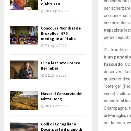
abbinamenti p
d’Abruzzo
per scherzare 
28 Luglio 2026
comuni e sul 
bizzarro del v
Concours Mondial de
trapezista les
Bruxelles: 475
perde l’equilibr
medaglie all’Italia
7 Luglio 2026
D’altronde, si 
è un pendolo:
Ci ha lasciato Franco
l’assurdo
. Co
Bernabei
descrivere la 
2 Luglio 2026
qualcuno dica
“deterge” (l’h
Nasce il Consorzio del
venia) e allora
Nizza Docg
accanto al lave
30 Giugno 2026
Champagne, tra
di Marsiglia,
per la casa, i
Colli di Conegliano
Docg, parte il piano di