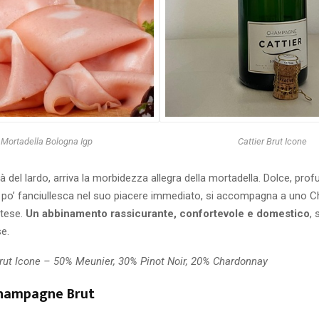
Mortadella Bologna Igp
Cattier Brut Icone
tà del lardo, arriva la morbidezza allegra della mortadella. Dolce, pro
n po’ fanciullesca nel suo piacere immediato, si accompagna a uno
rtese.
Un abbinamento rassicurante, confortevole e domestico
, 
e.
Brut Icone – 50% Meunier, 30% Pinot Noir, 20% Chardonnay
hampagne Brut