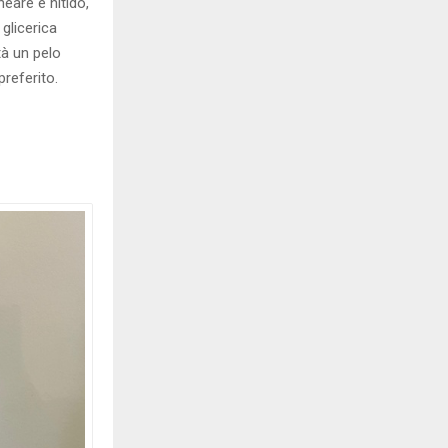
neare e nitido,
 glicerica
à un pelo
 preferito.