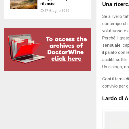
Una ricerc
rilancio
27 Giugno 2026
Se a livello ta
contempo chi 
voluttuoso e 
Perché il gra
sensuale
, ca
il palato con 
acidità sottile
Un dialogo, n
Così il tema 
convivio per 
Lardo di 