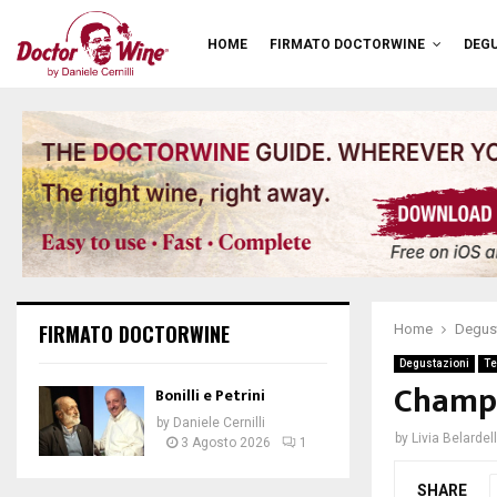
HOME
FIRMATO DOCTORWINE
DEGU
FIRMATO DOCTORWINE
Home
Degus
Degustazioni
Te
Champa
Bonilli e Petrini
by
Daniele Cernilli
by
Livia Belardell
3 Agosto 2026
1
SHARE