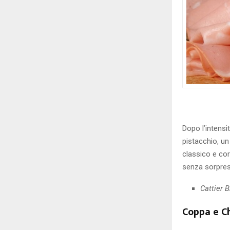
Dopo l’intensi
pistacchio, u
classico e co
senza sorpres
Cattier 
Coppa e C