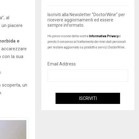
Iscriviti alla Newsletter "DoctorWine" per
a”, al
ricevere aggiornamenti ed essere
a un piacere
sempre informato.
Ho preso visione della vostra
Informativa Privacy
e
morbida e
presto il consenso al trattamento dei miei dati personali
per restare aggiornato su prodotti e servizi DoctorWine.
di accarezzare
o con la sua
Email Address
a
.
a scoperta, un
o.