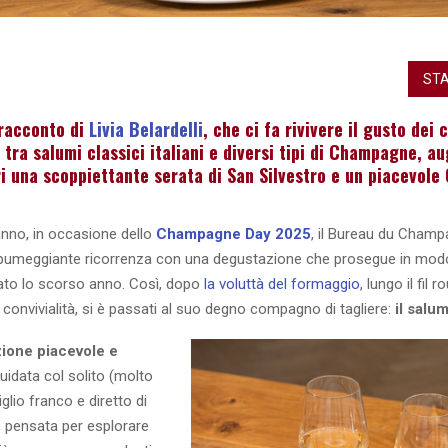
STA
racconto di
Livia Belardelli
, che ci fa rivivere il gusto dei 
tra salumi classici italiani e diversi tipi di Champagne, a
ri una scoppiettante serata di San Silvestro e un piacevol
nno, in occasione dello
Champagne Day 2025
, il Bureau du Cham
spumeggiante ricorrenza con una degustazione che prosegue in modo 
iato lo scorso anno. Così, dopo
la voluttà del formaggio
, lungo il fil 
 convivialità, si è passati al suo degno compagno di tagliere:
il salu
ione piacevole e
guidata col solito (molto
glio franco e diretto di
 pensata per esplorare