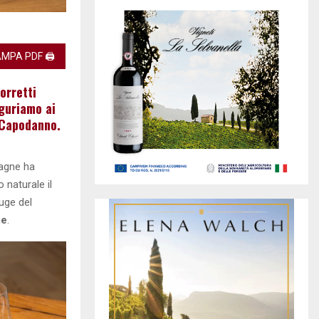
MPA PDF 🖨
corretti
uguriamo ai
e Capodanno.
pagne ha
naturale il
rouge del
me
.