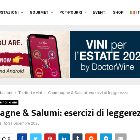
STAZIONI
GOURMET
POT-POURRI
EVENTI
SHOP
I
tazioni
Territori e vini
Champagne & Salumi: esercizi di leggerezza
rritori e vini
gne & Salumi: esercizi di leggere
i
31 Dicembre 2025
0