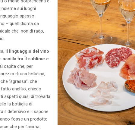
iù o meno sorprendenti e
insieme sui luoghi
linguaggio spesso
ino – quell’idioma da
sicale che, non di rado,
io.
sa,
il linguaggio del vino
 oscilla tra il sublime e
sì capita che, per
carezza di una bollicina,
 che “sgrassa”, che
o fatto anch’io, chiedo
 ti aspetti quasi di trovarla
llo la bottiglia di
 il detersivo e il sapone
 manco fosse un prodotto
nvece che per l’anima.