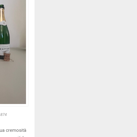
1874
 sua cremosità