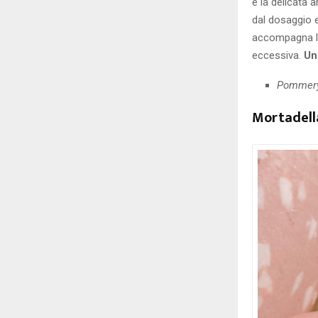
e la delicata a
dal dosaggio e
accompagna la
eccessiva.
Un
Pommery
Mortadell