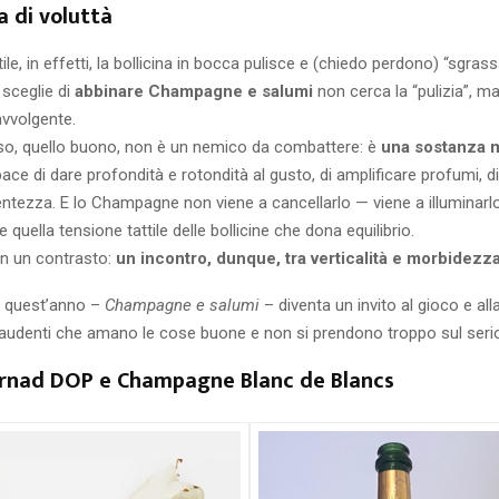
a di voluttà
ttile, in effetti, la bollicina in bocca pulisce e (chiedo perdono) “sgrass
sceglie di
abbinare Champagne e salumi
non cerca la “pulizia”, m
avvolgente.
sso, quello buono, non è un nemico da combattere: è
una sostanza 
pace di dare profondità e rotondità al gusto, di amplificare profumi, 
lentezza. E lo Champagne non viene a cancellarlo — viene a illuminarl
 e quella tensione tattile delle bollicine che dona equilibrio.
on un contrasto:
un incontro, dunque, tra verticalità e morbidezz
di quest’anno –
Champagne e salumi
– diventa un invito al gioco e all
gaudenti che amano le cose buone e non si prendono troppo sul seri
Arnad DOP e Champagne Blanc de Blancs