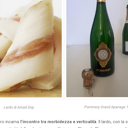
Pommery Grand Apanage 
Lardo di Arnad Dop
tro incarna
l’incontro tra morbidezza e verticalità
. Il lardo, con la