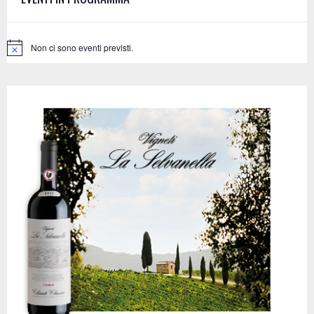
r
R
:
C
Non ci sono eventi previsti.
N
o
H
t
i
c
e