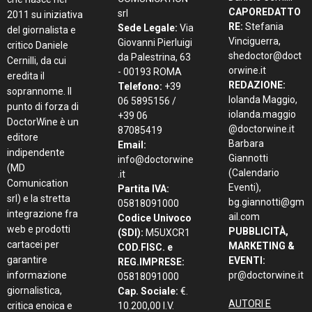
CAPOREDATTO
srl
2011 su iniziativa
RE:
Stefania
Sede Legale:
Via
del giornalista e
Vinciguerra,
Giovanni Pierluigi
critico Daniele
shedoctor@doct
da Palestrina, 63
Cernilli, da cui
orwine.it
- 00193 ROMA
eredita il
REDAZIONE:
Telefono:
+39
soprannome. Il
Iolanda Maggio,
06 5895156 /
punto di forza di
iolanda.maggio
+39 06
DoctorWine è un
@doctorwine.it
87085419
editore
Barbara
Email:
indipendente
Giannotti
info@doctorwine
(MD
(Calendario
.it
Comunication
Eventi),
Partita IVA:
srl) e la stretta
bg.giannotti@gm
05818091000
integrazione fra
ail.com
Codice Univoco
web e prodotti
PUBBLICITÀ,
(SDI):
M5UXCR1
cartacei per
MARKETING &
COD.FISC. e
garantire
EVENTI:
REG.IMPRESE:
informazione
pr@doctorwine.it
05818091000
giornalistica,
Cap. Sociale:
€.
AUTORI E
critica enoica e
10.200,00 I.V.