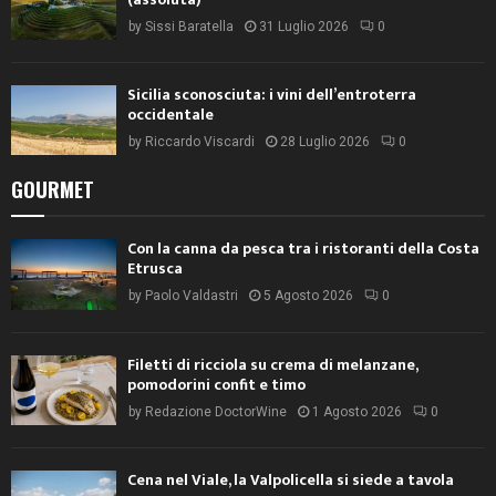
by
Sissi Baratella
31 Luglio 2026
0
Sicilia sconosciuta: i vini dell’entroterra
occidentale
by
Riccardo Viscardi
28 Luglio 2026
0
GOURMET
Con la canna da pesca tra i ristoranti della Costa
Etrusca
by
Paolo Valdastri
5 Agosto 2026
0
Filetti di ricciola su crema di melanzane,
pomodorini confit e timo
by
Redazione DoctorWine
1 Agosto 2026
0
Cena nel Viale, la Valpolicella si siede a tavola