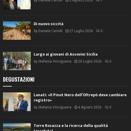
by
Daniele Cernilli
3 Agosto 2026
1
Di nuovo siccità
by
Daniele Cernilli
27 Luglio 2026
0
Largo ai giovani di Assovini Sicilia
by
Stefania Vinciguerra
20 Luglio 2026
0
DEGUSTAZIONI
Lanati: «Il Pinot Nero dell’Oltrepò deve cambiare
registro»
by
Stefania Vinciguerra
4 Agosto 2026
0
Torre Rosazza e la ricerca della qualità
(assoluta)