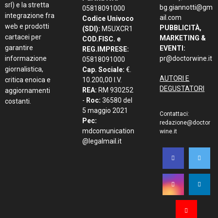
srl) e la stretta
bg.giannotti@gm
05818091000
integrazione fra
ail.com
Codice Univoco
web e prodotti
PUBBLICITÀ,
(SDI):
M5UXCR1
cartacei per
MARKETING &
COD.FISC. e
garantire
EVENTI:
REG.IMPRESE:
informazione
pr@doctorwine.it
05818091000
giornalistica,
Cap. Sociale:
€.
AUTORI E
critica enoica e
10.200,00 I.V.
DEGUSTATORI
REA:
RM 930252
aggiornamenti
-
Roc:
36580 del
costanti.
5 maggio 2021
Contattaci:
Pec:
redazione@doctor
mdcomunication
wine.it
@legalmail.it