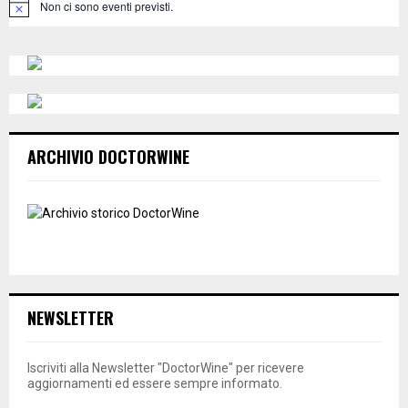
Non ci sono eventi previsti.
N
o
H
t
i
c
e
ARCHIVIO DOCTORWINE
NEWSLETTER
Iscriviti alla Newsletter "DoctorWine" per ricevere
aggiornamenti ed essere sempre informato.