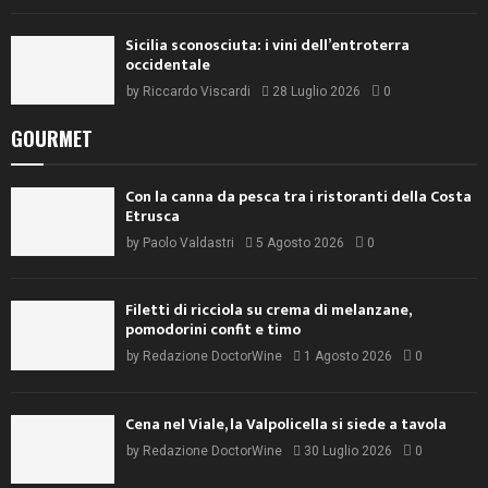
Sicilia sconosciuta: i vini dell’entroterra
occidentale
by
Riccardo Viscardi
28 Luglio 2026
0
GOURMET
Con la canna da pesca tra i ristoranti della Costa
Etrusca
by
Paolo Valdastri
5 Agosto 2026
0
Filetti di ricciola su crema di melanzane,
pomodorini confit e timo
by
Redazione DoctorWine
1 Agosto 2026
0
Cena nel Viale, la Valpolicella si siede a tavola
by
Redazione DoctorWine
30 Luglio 2026
0