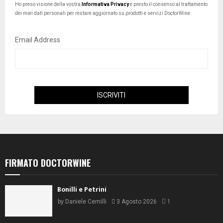
Ho preso visione della vostra
Informativa Privacy
e presto il consenso al trattamento
dei miei dati personali per restare aggiornato su prodotti e servizi DoctorWine.
Email Address
FIRMATO DOCTORWINE
Bonilli e Petrini
by
Daniele Cernilli
3 Agosto 2026
1