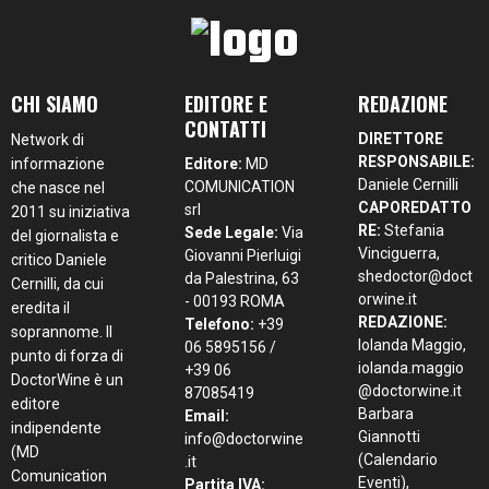
CHI SIAMO
EDITORE E
REDAZIONE
CONTATTI
DIRETTORE
Network di
RESPONSABILE:
informazione
Editore:
MD
Daniele Cernilli
COMUNICATION
che nasce nel
CAPOREDATTO
srl
2011 su iniziativa
RE:
Stefania
Sede Legale:
Via
del giornalista e
Vinciguerra,
Giovanni Pierluigi
critico Daniele
shedoctor@doct
da Palestrina, 63
Cernilli, da cui
orwine.it
- 00193 ROMA
eredita il
REDAZIONE:
Telefono:
+39
soprannome. Il
Iolanda Maggio,
06 5895156 /
punto di forza di
iolanda.maggio
+39 06
DoctorWine è un
@doctorwine.it
87085419
editore
Barbara
Email:
indipendente
Giannotti
info@doctorwine
(MD
(Calendario
.it
Comunication
Eventi),
Partita IVA: