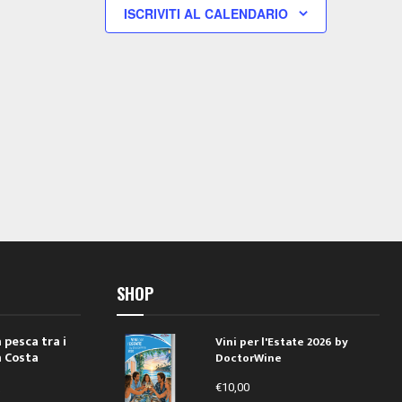
i
i
ISCRIVITI AL CALENDARIO
,
,
SHOP
 pesca tra i
Vini per l'Estate 2026 by
a Costa
DoctorWine
€
10,00
i