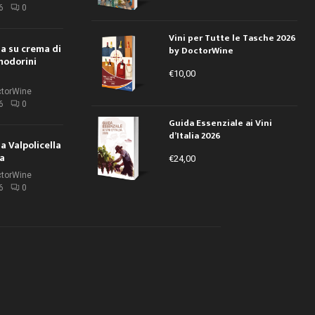
6
0
Vini per Tutte le Tasche 2026
ola su crema di
by DoctorWine
modorini
€
10,00
ctorWine
6
0
Guida Essenziale ai Vini
d’Italia 2026
la Valpolicella
la
€
24,00
ctorWine
6
0