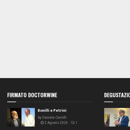
i
i
i
,
,
,
FIRMATO DOCTORWINE
DEGUSTAZI
Bonilli e Petrini
by
Daniele Cernilli
3 Agosto 2026
1