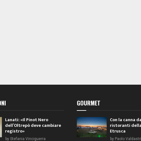
i
i
,
,
ONI
GOURMET
Lanati: «Il Pinot Nero
Con la canna da
dell’Oltrepò deve cambiare
ristoranti dell
registro»
Etrusca
by
Stefania Vinciguerra
by
Paolo Valdastr