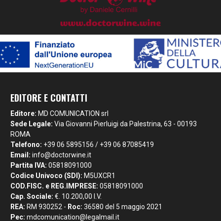
EDITORE E CONTATTI
Editore:
MD COMUNICATION srl
Sede Legale:
Via Giovanni Pierluigi da Palestrina, 63 - 00193
ROMA
Telefono:
+39 06 5895156 / +39 06 87085419
Email:
info@doctorwine.it
Partita IVA:
05818091000
Codice Univoco (SDI):
M5UXCR1
COD.FISC. e REG.IMPRESE:
05818091000
Cap. Sociale:
€. 10.200,00 I.V.
REA:
RM 930252 -
Roc:
36580 del 5 maggio 2021
Pec:
mdcomunication@legalmail.it