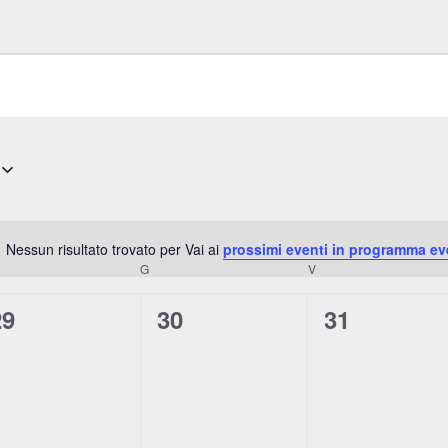
Nessun risultato trovato per Vai ai
prossimi eventi in programma ev
N
RCOLEDÌ
G
GIOVEDÌ
V
VENERDÌ
o
t
0
0
0
29
30
31
i
e
e
e
c
e
v
v
v
e
e
e