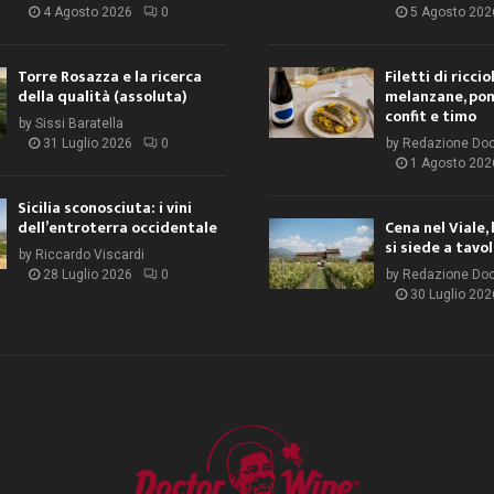
4 Agosto 2026
0
5 Agosto 202
Torre Rosazza e la ricerca
Filetti di ricci
della qualità (assoluta)
melanzane, po
confit e timo
by
Sissi Baratella
31 Luglio 2026
0
by
Redazione Do
1 Agosto 202
Sicilia sconosciuta: i vini
dell’entroterra occidentale
Cena nel Viale, 
si siede a tavo
by
Riccardo Viscardi
28 Luglio 2026
0
by
Redazione Do
30 Luglio 202