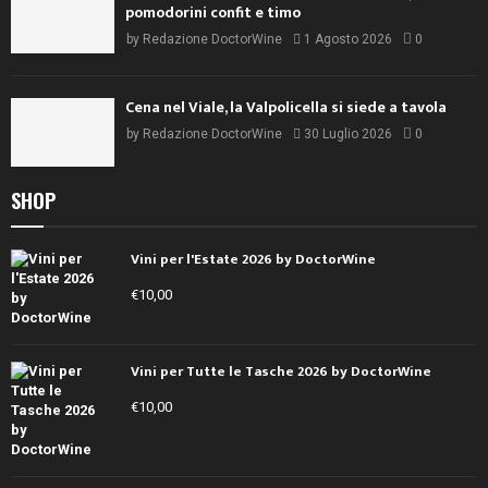
pomodorini confit e timo
by
Redazione DoctorWine
1 Agosto 2026
0
Cena nel Viale, la Valpolicella si siede a tavola
by
Redazione DoctorWine
30 Luglio 2026
0
SHOP
Vini per l'Estate 2026 by DoctorWine
€
10,00
Vini per Tutte le Tasche 2026 by DoctorWine
€
10,00