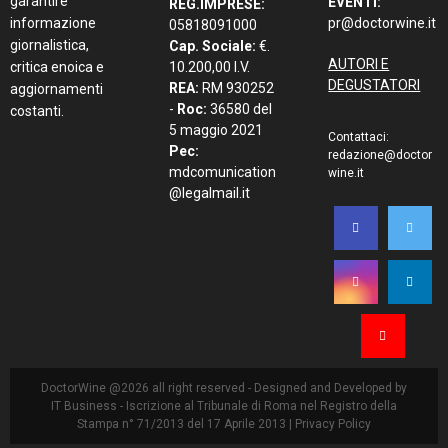
garantire
EVENTI:
REG.IMPRESE:
informazione
pr@doctorwine.it
05818091000
giornalistica,
Cap. Sociale:
€.
AUTORI E
critica enoica e
10.200,00 I.V.
DEGUSTATORI
REA:
RM 930252
aggiornamenti
-
Roc:
36580 del
costanti.
5 maggio 2021
Contattaci:
Pec:
redazione@doctor
mdcomunication
wine.it
@legalmail.it
DoctorWine @2026 all right reserved - Designed and Developed by
IT Business
- Iscrizione al Tribunale di Roma nel Registro della
Stampa n° 71/2013 del 17 Aprile 2013 |
Privacy Policy