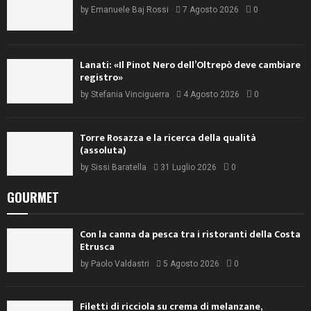
by
Emanuele Baj Rossi
7 Agosto 2026
0
Lanati: «Il Pinot Nero dell’Oltrepò deve cambiare
registro»
by
Stefania Vinciguerra
4 Agosto 2026
0
Torre Rosazza e la ricerca della qualità
(assoluta)
by
Sissi Baratella
31 Luglio 2026
0
GOURMET
Con la canna da pesca tra i ristoranti della Costa
Etrusca
by
Paolo Valdastri
5 Agosto 2026
0
Filetti di ricciola su crema di melanzane,