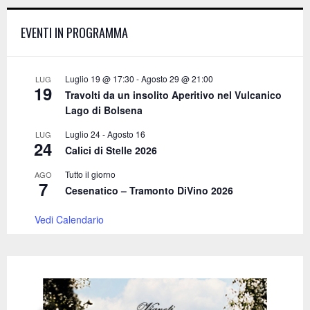
h
f
A
EVENTI IN PROGRAMMA
o
r
R
:
C
Luglio 19 @ 17:30
-
Agosto 29 @ 21:00
LUG
19
Travolti da un insolito Aperitivo nel Vulcanico
H
Lago di Bolsena
Luglio 24
-
Agosto 16
LUG
24
Calici di Stelle 2026
Tutto il giorno
AGO
7
Cesenatico – Tramonto DiVino 2026
Vedi Calendario