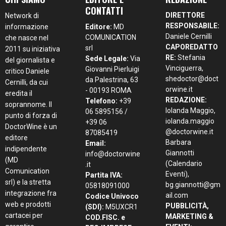
CONTATTI
DIRETTORE
Network di
RESPONSABILE:
informazione
Editore:
MD
Daniele Cernilli
COMUNICATION
che nasce nel
CAPOREDATTO
srl
2011 su iniziativa
RE:
Stefania
Sede Legale:
Via
del giornalista e
Vinciguerra,
Giovanni Pierluigi
critico Daniele
shedoctor@doct
da Palestrina, 63
Cernilli, da cui
orwine.it
- 00193 ROMA
eredita il
REDAZIONE:
Telefono:
+39
soprannome. Il
Iolanda Maggio,
06 5895156 /
punto di forza di
iolanda.maggio
+39 06
DoctorWine è un
@doctorwine.it
87085419
editore
Barbara
Email:
indipendente
Giannotti
info@doctorwine
(MD
(Calendario
.it
Comunication
Eventi),
Partita IVA:
srl) e la stretta
bg.giannotti@gm
05818091000
integrazione fra
ail.com
Codice Univoco
web e prodotti
PUBBLICITÀ,
(SDI):
M5UXCR1
cartacei per
MARKETING &
COD.FISC. e