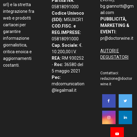
Partita IVA:
srl) e la stretta
bg.giannotti@gm
05818091000
integrazione fra
ail.com
Codice Univoco
web e prodotti
PUBBLICITÀ,
(SDI):
M5UXCR1
cartacei per
MARKETING &
COD.FISC. e
garantire
EVENTI:
REG.IMPRESE:
informazione
pr@doctorwine.it
05818091000
giornalistica,
Cap. Sociale:
€.
AUTORI E
critica enoica e
10.200,00 I.V.
DEGUSTATORI
REA:
RM 930252
aggiornamenti
-
Roc:
36580 del
costanti.
5 maggio 2021
Contattaci:
Pec:
redazione@doctor
mdcomunication
wine.it
@legalmail.it