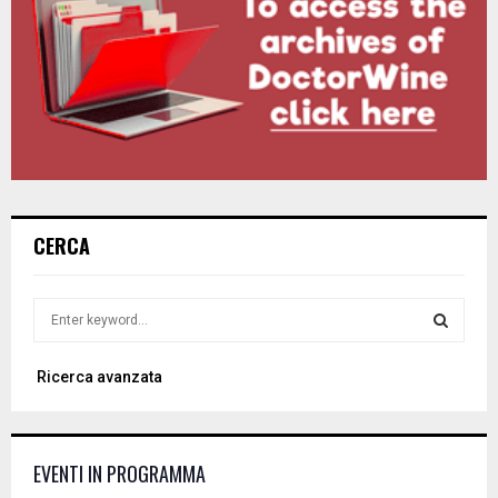
CERCA
S
e
a
S
Ricerca avanzata
r
c
E
h
f
A
EVENTI IN PROGRAMMA
o
r
R