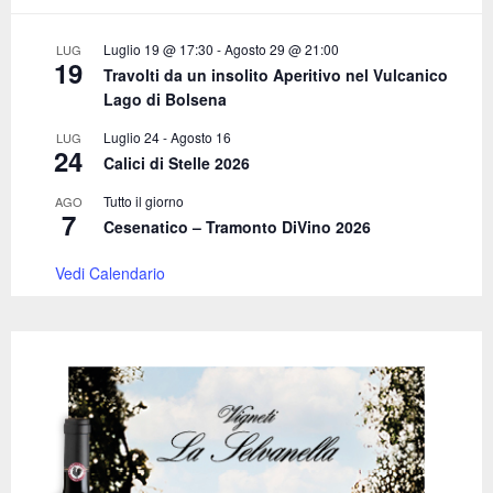
:
C
Luglio 19 @ 17:30
-
Agosto 29 @ 21:00
LUG
19
Travolti da un insolito Aperitivo nel Vulcanico
H
Lago di Bolsena
Luglio 24
-
Agosto 16
LUG
24
Calici di Stelle 2026
Tutto il giorno
AGO
7
Cesenatico – Tramonto DiVino 2026
Vedi Calendario