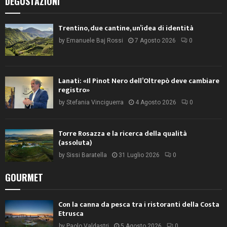
DEGUSTAZIONI
Trentino, due cantine, un’idea di identità
by
Emanuele Baj Rossi
7 Agosto 2026
0
Lanati: «Il Pinot Nero dell’Oltrepò deve cambiare
registro»
by
Stefania Vinciguerra
4 Agosto 2026
0
Torre Rosazza e la ricerca della qualità
(assoluta)
by
Sissi Baratella
31 Luglio 2026
0
GOURMET
Con la canna da pesca tra i ristoranti della Costa
Etrusca
by
Paolo Valdastri
5 Agosto 2026
0