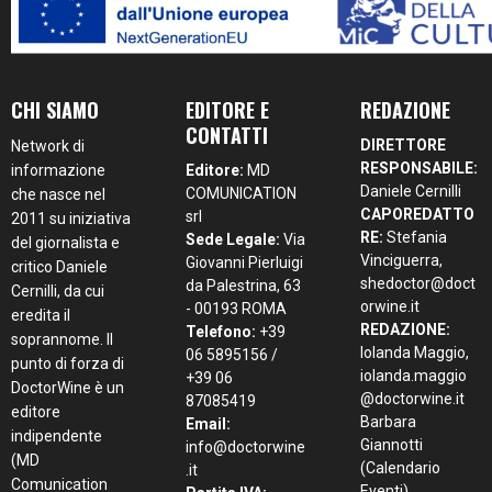
CHI SIAMO
EDITORE E
REDAZIONE
CONTATTI
DIRETTORE
Network di
RESPONSABILE:
informazione
Editore:
MD
Daniele Cernilli
COMUNICATION
che nasce nel
CAPOREDATTO
srl
2011 su iniziativa
RE:
Stefania
Sede Legale:
Via
del giornalista e
Vinciguerra,
Giovanni Pierluigi
critico Daniele
shedoctor@doct
da Palestrina, 63
Cernilli, da cui
orwine.it
- 00193 ROMA
eredita il
REDAZIONE:
Telefono:
+39
soprannome. Il
Iolanda Maggio,
06 5895156 /
punto di forza di
iolanda.maggio
+39 06
DoctorWine è un
@doctorwine.it
87085419
editore
Barbara
Email:
indipendente
Giannotti
info@doctorwine
(MD
(Calendario
.it
Comunication
Eventi),