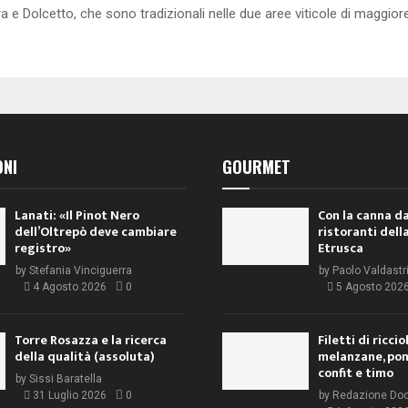
ra e Dolcetto, che sono tradizionali nelle due aree viticole di maggior
ONI
GOURMET
Lanati: «Il Pinot Nero
Con la canna da
dell’Oltrepò deve cambiare
ristoranti dell
registro»
Etrusca
by
Stefania Vinciguerra
by
Paolo Valdastr
4 Agosto 2026
0
5 Agosto 202
Torre Rosazza e la ricerca
Filetti di ricci
della qualità (assoluta)
melanzane, po
confit e timo
by
Sissi Baratella
31 Luglio 2026
0
by
Redazione Do