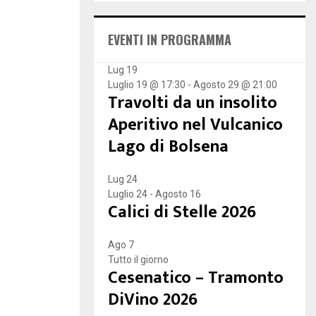
E
h
f
A
EVENTI IN PROGRAMMA
o
r
R
:
Lug
19
Luglio 19 @ 17:30
-
Agosto 29 @ 21:00
C
Travolti da un insolito
H
Aperitivo nel Vulcanico
Lago di Bolsena
Lug
24
Luglio 24
-
Agosto 16
Calici di Stelle 2026
Ago
7
Tutto il giorno
Cesenatico – Tramonto
DiVino 2026