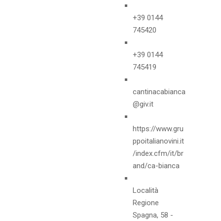
+39 0144
745420
+39 0144
745419
cantinacabianca
@giv.it
https://www.gru
ppoitalianovini.it
/index.cfm/it/br
and/ca-bianca
Località
Regione
Spagna, 58 -