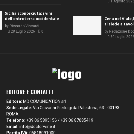
1 Agosto 202
Sicilia sconosciuta: i vini
dell’entroterra occidentale
Cena nel Viale, 
si siede a tavo
by
Riccardo Viscardi
28 Luglio 2026
0
by
Redazione Do
30 Luglio 202
EDITORE E CONTATTI
Editore:
MD COMUNICATION srl
Sede Legale:
Via Giovanni Pierluigi da Palestrina, 63 - 00193
ROMA
Telefono:
+39 06 5895156 / +39 06 87085419
Email:
info@doctorwine.it
Partita IVA:
05818091000