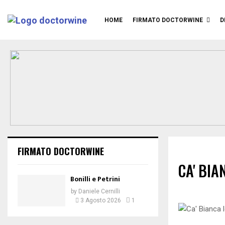
HOME
FIRMATO DOCTORWINE
D
FIRMATO DOCTORWINE
CA' BIA
Bonilli e Petrini
by
Daniele Cernilli
3 Agosto 2026
1