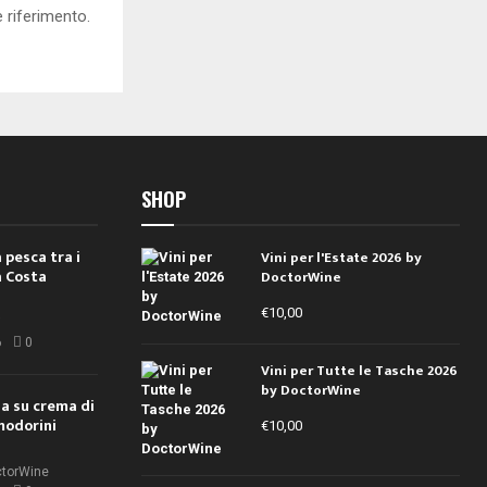
e riferimento.
SHOP
 pesca tra i
Vini per l'Estate 2026 by
a Costa
DoctorWine
€
10,00
i
6
0
Vini per Tutte le Tasche 2026
by DoctorWine
ola su crema di
modorini
€
10,00
ctorWine