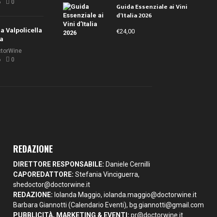
6
0
Guida Essenziale ai Vini
d’Italia 2026
la Valpolicella
€
24,00
la
ctorWine
6
0
REDAZIONE
DIRETTORE RESPONSABILE:
Daniele Cernilli
CAPOREDATTORE:
Stefania Vinciguerra,
shedoctor@doctorwine.it
REDAZIONE:
Iolanda Maggio,
iolanda.maggio@doctorwine.it
Barbara Giannotti (Calendario Eventi),
bg.giannotti@gmail.com
PUBBLICITÀ, MARKETING & EVENTI:
pr@doctorwine.it