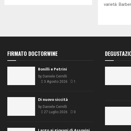
varietà: Barbe
FIRMATO DOCTORWINE
DEGUSTAZI
Bonilli e Petrini
by
Daniele Cernilli
3 Agosto 2026
1
Di nuovo siccità
by
Daniele Cernilli
27 Luglio 2026
0
Largo ai giovani di Assovini