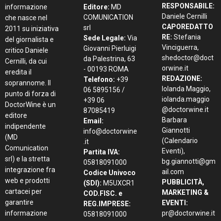
RESPONSABILE:
informazione
Editore:
MD
Daniele Cernilli
COMUNICATION
che nasce nel
CAPOREDATTO
srl
2011 su iniziativa
RE:
Stefania
Sede Legale:
Via
del giornalista e
Vinciguerra,
Giovanni Pierluigi
critico Daniele
shedoctor@doct
da Palestrina, 63
Cernilli, da cui
orwine.it
- 00193 ROMA
eredita il
REDAZIONE:
Telefono:
+39
soprannome. Il
Iolanda Maggio,
06 5895156 /
punto di forza di
iolanda.maggio
+39 06
DoctorWine è un
@doctorwine.it
87085419
editore
Barbara
Email:
indipendente
Giannotti
info@doctorwine
(MD
(Calendario
.it
Comunication
Eventi),
Partita IVA:
srl) e la stretta
bg.giannotti@gm
05818091000
integrazione fra
ail.com
Codice Univoco
web e prodotti
PUBBLICITÀ,
(SDI):
M5UXCR1
cartacei per
MARKETING &
COD.FISC. e
garantire
EVENTI:
REG.IMPRESE:
informazione
pr@doctorwine.it
05818091000