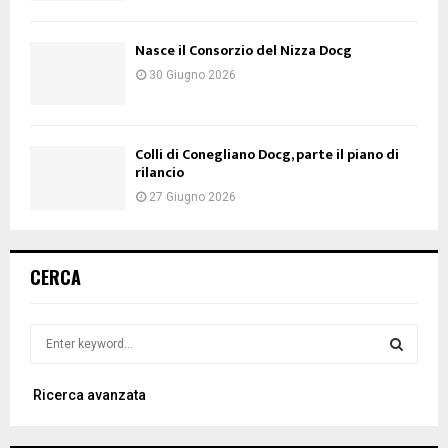
Nasce il Consorzio del Nizza Docg
30 Giugno 2026
Colli di Conegliano Docg, parte il piano di
rilancio
27 Giugno 2026
CERCA
S
e
a
S
Ricerca avanzata
r
c
E
h