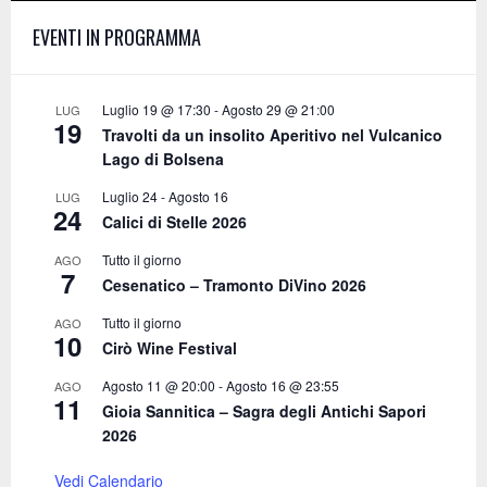
f
A
EVENTI IN PROGRAMMA
o
r
R
:
C
Luglio 19 @ 17:30
-
Agosto 29 @ 21:00
LUG
19
Travolti da un insolito Aperitivo nel Vulcanico
H
Lago di Bolsena
Luglio 24
-
Agosto 16
LUG
24
Calici di Stelle 2026
Tutto il giorno
AGO
7
Cesenatico – Tramonto DiVino 2026
Tutto il giorno
AGO
10
Cirò Wine Festival
Agosto 11 @ 20:00
-
Agosto 16 @ 23:55
AGO
11
Gioia Sannitica – Sagra degli Antichi Sapori
2026
Vedi Calendario