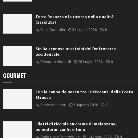
Torre Rosazza e la ricerca della qualità
(assoluta)
by
Sissi Baratella
31 Luglio 2026
0
Sicilia sconosciuta: i vini dell’entroterra
occidentale
by
Riccardo Viscardi
28 Luglio 2026
0
GOURMET
Con la canna da pesca tra i ristoranti della Costa
Etrusca
by
Paolo Valdastri
5 Agosto 2026
0
Filetti di ricciola su crema di melanzane,
pomodorini confit e timo
by
Redazione DoctorWine
1 Agosto 2026
0