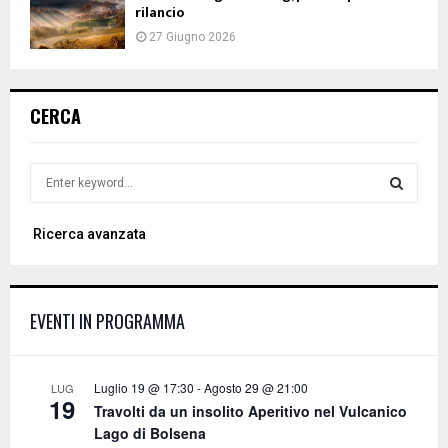
rilancio
27 Giugno 2026
CERCA
S
e
a
S
Ricerca avanzata
r
c
E
h
f
A
EVENTI IN PROGRAMMA
o
r
R
:
C
Luglio 19 @ 17:30
-
Agosto 29 @ 21:00
LUG
19
Travolti da un insolito Aperitivo nel Vulcanico
H
Lago di Bolsena