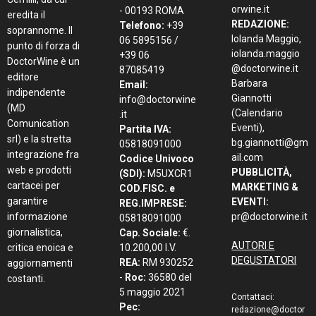
orwine.it
- 00193 ROMA
eredita il
REDAZIONE:
Telefono:
+39
soprannome. Il
Iolanda Maggio,
06 5895156 /
punto di forza di
iolanda.maggio
+39 06
DoctorWine è un
@doctorwine.it
87085419
editore
Barbara
Email:
indipendente
Giannotti
info@doctorwine
(MD
(Calendario
.it
Comunication
Eventi),
Partita IVA:
srl) e la stretta
bg.giannotti@gm
05818091000
integrazione fra
ail.com
Codice Univoco
web e prodotti
PUBBLICITÀ,
(SDI):
M5UXCR1
cartacei per
MARKETING &
COD.FISC. e
garantire
EVENTI:
REG.IMPRESE:
informazione
pr@doctorwine.it
05818091000
giornalistica,
Cap. Sociale:
€.
AUTORI E
critica enoica e
10.200,00 I.V.
DEGUSTATORI
REA:
RM 930252
aggiornamenti
-
Roc:
36580 del
costanti.
5 maggio 2021
Contattaci:
Pec:
redazione@doctor