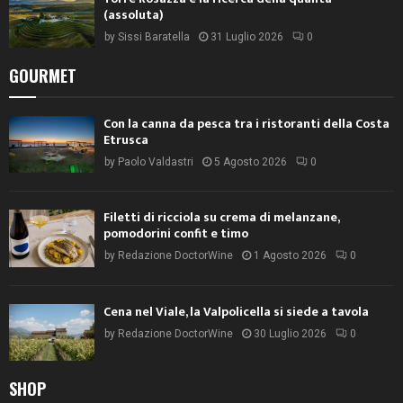
(assoluta)
by
Sissi Baratella
31 Luglio 2026
0
GOURMET
Con la canna da pesca tra i ristoranti della Costa
Etrusca
by
Paolo Valdastri
5 Agosto 2026
0
Filetti di ricciola su crema di melanzane,
pomodorini confit e timo
by
Redazione DoctorWine
1 Agosto 2026
0
Cena nel Viale, la Valpolicella si siede a tavola
by
Redazione DoctorWine
30 Luglio 2026
0
SHOP