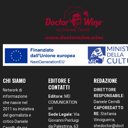
CHI SIAMO
EDITORE E
REDAZIONE
CONTATTI
DIRETTORE
Network di
RESPONSABILE:
informazione
Editore:
MD
Daniele Cernilli
COMUNICATION
che nasce nel
CAPOREDATTO
srl
2011 su iniziativa
RE:
Stefania
Sede Legale:
Via
del giornalista e
Vinciguerra,
Giovanni Pierluigi
critico Daniele
shedoctor@doct
da Palestrina, 63
Cernilli, da cui