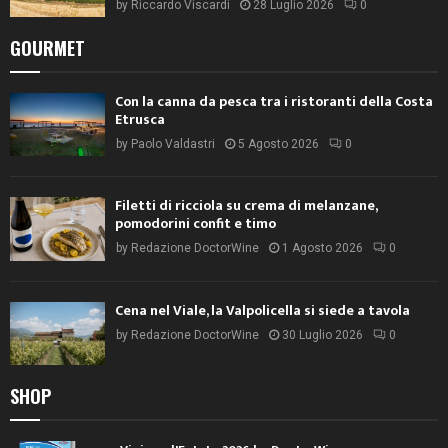
by
Riccardo Viscardi
28 Luglio 2026
0
GOURMET
Con la canna da pesca tra i ristoranti della Costa
Etrusca
by
Paolo Valdastri
5 Agosto 2026
0
Filetti di ricciola su crema di melanzane,
pomodorini confit e timo
by
Redazione DoctorWine
1 Agosto 2026
0
Cena nel Viale, la Valpolicella si siede a tavola
by
Redazione DoctorWine
30 Luglio 2026
0
SHOP