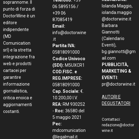
Telefono:
+39
soprannome. Il
Iolanda Maggio,
06 5895156 /
punto di forza di
iolanda.maggio
+39 06
DoctorWine è un
@doctorwine.it
87085419
editore
Barbara
Email:
indipendente
Giannotti
info@doctorwine
(MD
(Calendario
.it
Comunication
Eventi),
Partita IVA:
srl) e la stretta
bg.giannotti@gm
05818091000
integrazione fra
ail.com
Codice Univoco
web e prodotti
PUBBLICITÀ,
(SDI):
M5UXCR1
cartacei per
MARKETING &
COD.FISC. e
garantire
EVENTI:
REG.IMPRESE:
informazione
pr@doctorwine.it
05818091000
giornalistica,
Cap. Sociale:
€.
AUTORI E
critica enoica e
10.200,00 I.V.
DEGUSTATORI
REA:
RM 930252
aggiornamenti
-
Roc:
36580 del
costanti.
5 maggio 2021
Contattaci:
Pec:
redazione@doctor
mdcomunication
wine.it
@legalmail.it