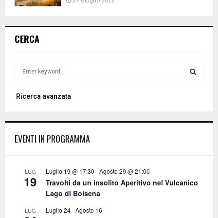
27 Giugno 2026
CERCA
S
e
a
S
Ricerca avanzata
r
c
E
h
f
A
EVENTI IN PROGRAMMA
o
r
R
:
C
Luglio 19 @ 17:30
-
Agosto 29 @ 21:00
LUG
19
Travolti da un insolito Aperitivo nel Vulcanico
H
Lago di Bolsena
Luglio 24
-
Agosto 16
LUG