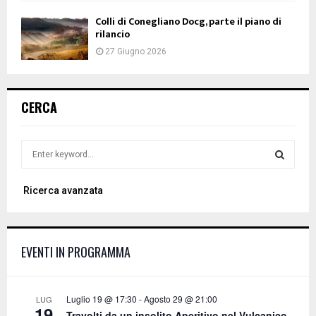
Colli di Conegliano Docg, parte il piano di
rilancio
27 Giugno 2026
CERCA
S
e
a
S
Ricerca avanzata
r
c
E
h
f
A
EVENTI IN PROGRAMMA
o
r
R
:
C
Luglio 19 @ 17:30
-
Agosto 29 @ 21:00
LUG
19
Travolti da un insolito Aperitivo nel Vulcanico