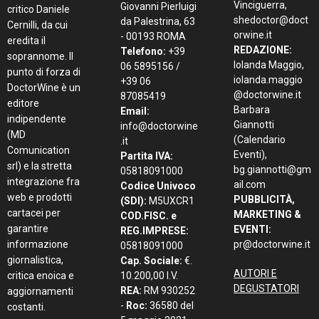
Vinciguerra,
Giovanni Pierluigi
critico Daniele
shedoctor@doct
da Palestrina, 63
Cernilli, da cui
orwine.it
- 00193 ROMA
eredita il
REDAZIONE:
Telefono:
+39
soprannome. Il
Iolanda Maggio,
06 5895156 /
punto di forza di
iolanda.maggio
+39 06
DoctorWine è un
@doctorwine.it
87085419
editore
Barbara
Email:
indipendente
Giannotti
info@doctorwine
(MD
(Calendario
.it
Comunication
Eventi),
Partita IVA:
srl) e la stretta
bg.giannotti@gm
05818091000
integrazione fra
ail.com
Codice Univoco
web e prodotti
PUBBLICITÀ,
(SDI):
M5UXCR1
cartacei per
MARKETING &
COD.FISC. e
garantire
EVENTI:
REG.IMPRESE:
informazione
pr@doctorwine.it
05818091000
giornalistica,
Cap. Sociale:
€.
AUTORI E
critica enoica e
10.200,00 I.V.
DEGUSTATORI
REA:
RM 930252
aggiornamenti
-
Roc:
36580 del
costanti.