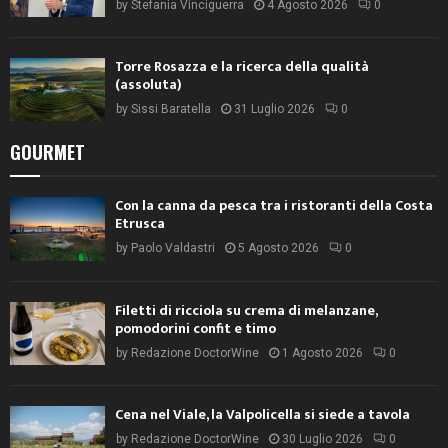
by
Stefania Vinciguerra
4 Agosto 2026
0
Torre Rosazza e la ricerca della qualità
(assoluta)
by
Sissi Baratella
31 Luglio 2026
0
GOURMET
Con la canna da pesca tra i ristoranti della Costa
Etrusca
by
Paolo Valdastri
5 Agosto 2026
0
Filetti di ricciola su crema di melanzane,
pomodorini confit e timo
by
Redazione DoctorWine
1 Agosto 2026
0
Cena nel Viale, la Valpolicella si siede a tavola
by
Redazione DoctorWine
30 Luglio 2026
0