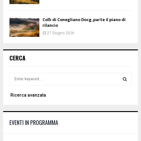
Colli di Conegliano Docg, parte il piano di
rilancio
27 Giugno 2026
CERCA
S
e
a
S
Ricerca avanzata
r
c
E
h
f
A
EVENTI IN PROGRAMMA
o
r
R
: