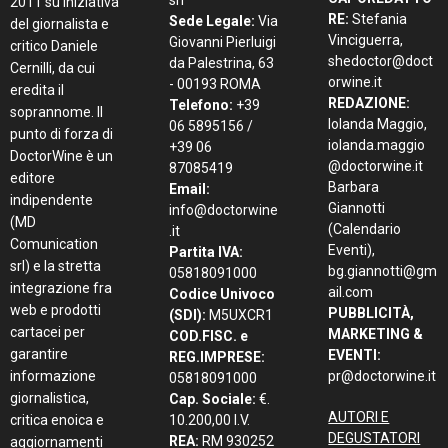
2011 su iniziativa
RE:
Stefania
Sede Legale:
Via
del giornalista e
Vinciguerra,
Giovanni Pierluigi
critico Daniele
shedoctor@doct
da Palestrina, 63
Cernilli, da cui
orwine.it
- 00193 ROMA
eredita il
REDAZIONE:
Telefono:
+39
soprannome. Il
Iolanda Maggio,
06 5895156 /
punto di forza di
iolanda.maggio
+39 06
DoctorWine è un
@doctorwine.it
87085419
editore
Barbara
Email:
indipendente
Giannotti
info@doctorwine
(MD
(Calendario
.it
Comunication
Eventi),
Partita IVA:
srl) e la stretta
bg.giannotti@gm
05818091000
integrazione fra
ail.com
Codice Univoco
web e prodotti
PUBBLICITÀ,
(SDI):
M5UXCR1
cartacei per
MARKETING &
COD.FISC. e
garantire
EVENTI:
REG.IMPRESE:
informazione
pr@doctorwine.it
05818091000
giornalistica,
Cap. Sociale:
€.
AUTORI E
critica enoica e
10.200,00 I.V.
DEGUSTATORI
REA:
RM 930252
aggiornamenti