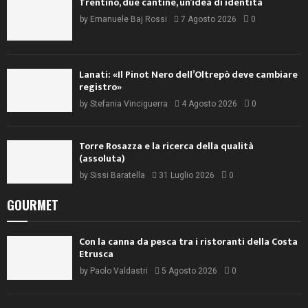
Trentino, due cantine, un’idea di identità
by
Emanuele Baj Rossi
7 Agosto 2026
0
Lanati: «Il Pinot Nero dell’Oltrepò deve cambiare
registro»
by
Stefania Vinciguerra
4 Agosto 2026
0
Torre Rosazza e la ricerca della qualità
(assoluta)
by
Sissi Baratella
31 Luglio 2026
0
GOURMET
Con la canna da pesca tra i ristoranti della Costa
Etrusca
by
Paolo Valdastri
5 Agosto 2026
0