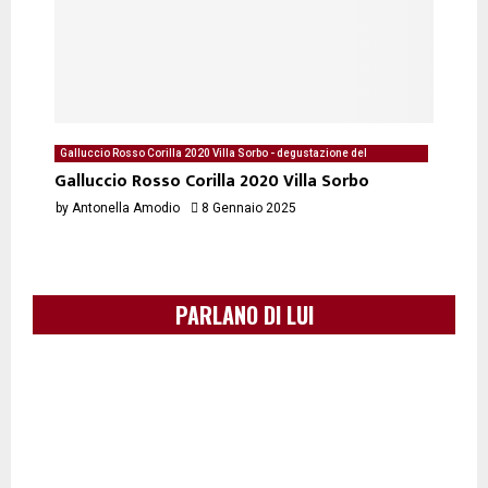
Galluccio Rosso Corilla 2020 Villa Sorbo - degustazione del
08/01/2025 di Antonella Amodio
Galluccio Rosso Corilla 2020 Villa Sorbo
by
Antonella Amodio
8 Gennaio 2025
PARLANO DI LUI