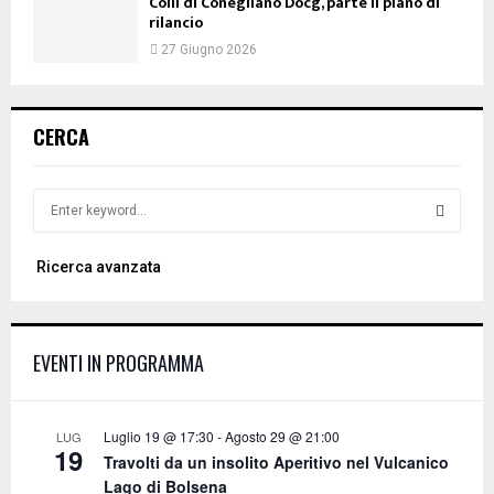
Colli di Conegliano Docg, parte il piano di
rilancio
27 Giugno 2026
CERCA
S
e
a
S
Ricerca avanzata
r
c
E
h
f
A
EVENTI IN PROGRAMMA
o
r
R
:
C
Luglio 19 @ 17:30
-
Agosto 29 @ 21:00
LUG
19
Travolti da un insolito Aperitivo nel Vulcanico
H
Lago di Bolsena