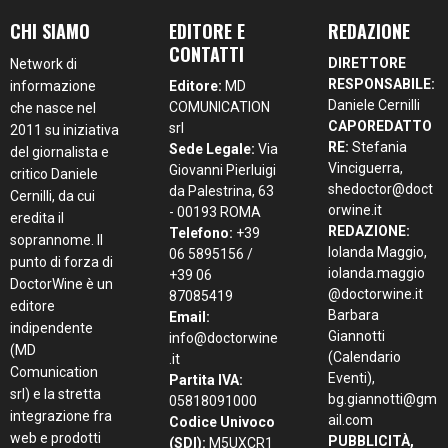
CHI SIAMO
EDITORE E
REDAZIONE
CONTATTI
DIRETTORE
Network di
RESPONSABILE:
informazione
Editore:
MD
Daniele Cernilli
COMUNICATION
che nasce nel
CAPOREDATTO
srl
2011 su iniziativa
RE:
Stefania
Sede Legale:
Via
del giornalista e
Vinciguerra,
Giovanni Pierluigi
critico Daniele
shedoctor@doct
da Palestrina, 63
Cernilli, da cui
orwine.it
- 00193 ROMA
eredita il
REDAZIONE:
Telefono:
+39
soprannome. Il
Iolanda Maggio,
06 5895156 /
punto di forza di
iolanda.maggio
+39 06
DoctorWine è un
@doctorwine.it
87085419
editore
Barbara
Email:
indipendente
Giannotti
info@doctorwine
(MD
(Calendario
.it
Comunication
Eventi),
Partita IVA:
srl) e la stretta
bg.giannotti@gm
05818091000
integrazione fra
ail.com
Codice Univoco
web e prodotti
PUBBLICITÀ,
(SDI):
M5UXCR1