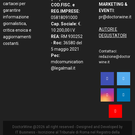
cartacei per
MARKETING &
COD.FISC. e
garantire
EVENTI:
REG.IMPRESE:
informazione
pr@doctorwine.it
05818091000
giornalistica,
Cap. Sociale:
€.
AUTORI E
critica enoica e
10.200,00 I.V.
DEGUSTATORI
REA:
RM 930252
aggiornamenti
-
Roc:
36580 del
costanti.
5 maggio 2021
Contattaci:
Pec:
redazione@doctor
mdcomunication
wine.it
@legalmail.it
DoctorWine @2026 all right reserved - Designed and Developed by
IT Business
- Iscrizione al Tribunale di Roma nel Registro della