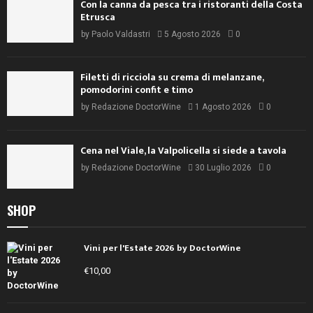
Con la canna da pesca tra i ristoranti della Costa
Etrusca
by
Paolo Valdastri
5 Agosto 2026
0
Filetti di ricciola su crema di melanzane,
pomodorini confit e timo
by
Redazione DoctorWine
1 Agosto 2026
0
Cena nel Viale, la Valpolicella si siede a tavola
by
Redazione DoctorWine
30 Luglio 2026
0
SHOP
Vini per l'Estate 2026 by DoctorWine
€
10,00