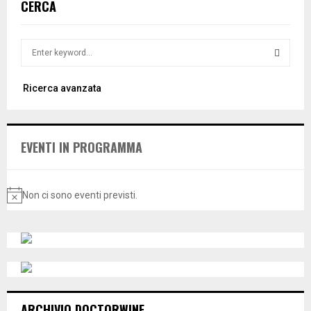
CERCA
S
e
a
S
Ricerca avanzata
r
c
E
h
f
A
EVENTI IN PROGRAMMA
o
r
R
:
C
Non ci sono eventi previsti.
N
o
H
t
i
c
e
ARCHIVIO DOCTORWINE