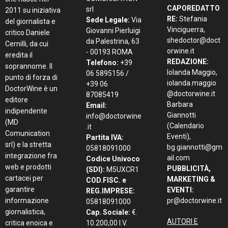
CAPOREDATTO
srl
2011 su iniziativa
RE:
Stefania
Sede Legale:
Via
del giornalista e
Vinciguerra,
Giovanni Pierluigi
critico Daniele
shedoctor@doct
da Palestrina, 63
Cernilli, da cui
orwine.it
- 00193 ROMA
eredita il
REDAZIONE:
Telefono:
+39
soprannome. Il
Iolanda Maggio,
06 5895156 /
punto di forza di
iolanda.maggio
+39 06
DoctorWine è un
@doctorwine.it
87085419
editore
Barbara
Email:
indipendente
Giannotti
info@doctorwine
(MD
(Calendario
.it
Comunication
Eventi),
Partita IVA:
srl) e la stretta
bg.giannotti@gm
05818091000
integrazione fra
ail.com
Codice Univoco
web e prodotti
PUBBLICITÀ,
(SDI):
M5UXCR1
cartacei per
MARKETING &
COD.FISC. e
garantire
EVENTI:
REG.IMPRESE:
informazione
pr@doctorwine.it
05818091000
giornalistica,
Cap. Sociale:
€.
AUTORI E
critica enoica e
10.200,00 I.V.