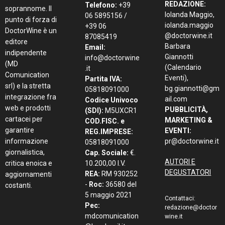
REDAZIONE:
Telefono:
+39
soprannome. Il
Iolanda Maggio,
06 5895156 /
punto di forza di
iolanda.maggio
+39 06
DoctorWine è un
@doctorwine.it
87085419
editore
Barbara
Email:
indipendente
Giannotti
info@doctorwine
(MD
(Calendario
.it
Comunication
Eventi),
Partita IVA:
srl) e la stretta
bg.giannotti@gm
05818091000
integrazione fra
ail.com
Codice Univoco
web e prodotti
PUBBLICITÀ,
(SDI):
M5UXCR1
cartacei per
MARKETING &
COD.FISC. e
garantire
EVENTI:
REG.IMPRESE:
informazione
pr@doctorwine.it
05818091000
giornalistica,
Cap. Sociale:
€.
AUTORI E
critica enoica e
10.200,00 I.V.
DEGUSTATORI
REA:
RM 930252
aggiornamenti
-
Roc:
36580 del
costanti.
5 maggio 2021
Contattaci:
Pec:
redazione@doctor
mdcomunication
wine.it