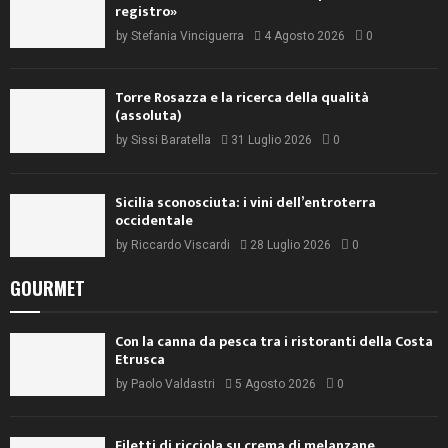
registro»
by
Stefania Vinciguerra
4 Agosto 2026
0
Torre Rosazza e la ricerca della qualità
(assoluta)
by
Sissi Baratella
31 Luglio 2026
0
Sicilia sconosciuta: i vini dell’entroterra
occidentale
by
Riccardo Viscardi
28 Luglio 2026
0
GOURMET
Con la canna da pesca tra i ristoranti della Costa
Etrusca
by
Paolo Valdastri
5 Agosto 2026
0
Filetti di ricciola su crema di melanzane,