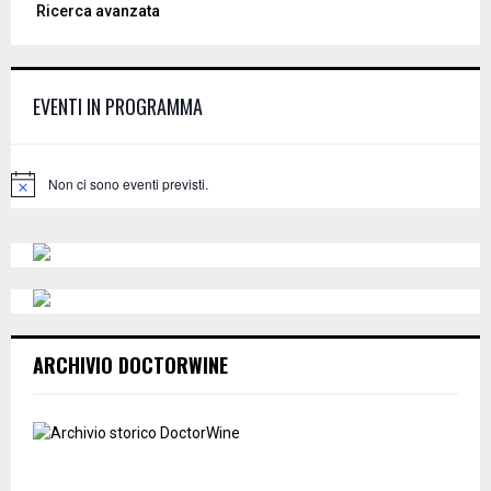
Ricerca avanzata
r
c
E
h
f
A
EVENTI IN PROGRAMMA
o
r
R
:
C
Non ci sono eventi previsti.
N
o
H
t
i
c
e
ARCHIVIO DOCTORWINE