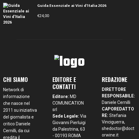
Guida Essenziale ai Vini d’Italia 2026
€
24,00
CHI SIAMO
EDITORE E
REDAZIONE
CONTATTI
DIRETTORE
Network di
RESPONSABILE:
informazione
Editore:
MD
Daniele Cernilli
COMUNICATION
che nasce nel
CAPOREDATTO
srl
2011 su iniziativa
RE:
Stefania
Sede Legale:
Via
del giornalista e
Vinciguerra,
Giovanni Pierluigi
critico Daniele
shedoctor@doct
da Palestrina, 63
Cernilli, da cui
orwine.it
- 00193 ROMA
eredita il