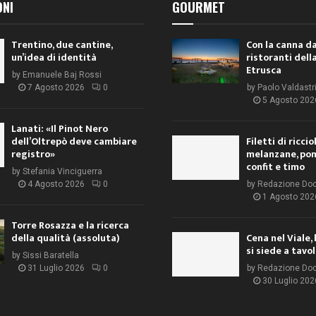
ONI
GOURMET
Trentino, due cantine,
Con la canna da
un’idea di identità
ristoranti dell
Etrusca
by
Emanuele Baj Rossi
7 Agosto 2026
0
by
Paolo Valdastr
5 Agosto 202
Lanati: «Il Pinot Nero
dell’Oltrepò deve cambiare
Filetti di ricci
registro»
melanzane, po
confit e timo
by
Stefania Vinciguerra
4 Agosto 2026
0
by
Redazione Do
1 Agosto 202
Torre Rosazza e la ricerca
della qualità (assoluta)
Cena nel Viale, 
si siede a tavo
by
Sissi Baratella
31 Luglio 2026
0
by
Redazione Do
30 Luglio 202