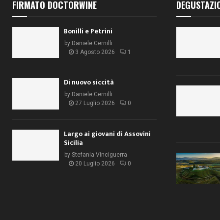
FIRMATO DOCTORWINE
DEGUSTAZI
Bonilli e Petrini
by
Daniele Cernilli
3 Agosto 2026
1
Di nuovo siccità
by
Daniele Cernilli
27 Luglio 2026
0
Largo ai giovani di Assovini
Sicilia
by
Stefania Vinciguerra
20 Luglio 2026
0