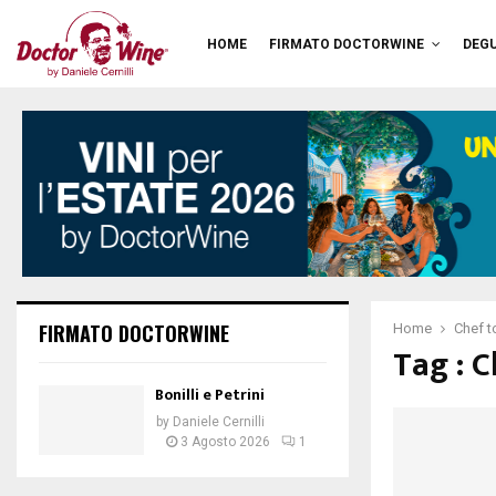
HOME
FIRMATO DOCTORWINE
DEGU
FIRMATO DOCTORWINE
Home
Chef t
Tag : C
Bonilli e Petrini
by
Daniele Cernilli
3 Agosto 2026
1