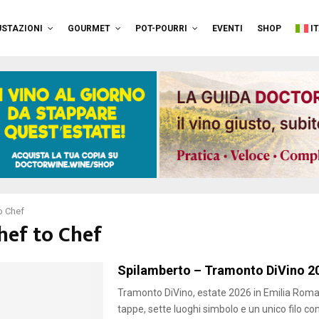
STAZIONI
GOURMET
POT-POURRI
EVENTI
SHOP
I
o Chef
hef to Chef
Spilamberto – Tramonto DiVino 2
Tramonto DiVino, estate 2026 in Emilia Roma
tappe, sette luoghi simbolo e un unico filo con