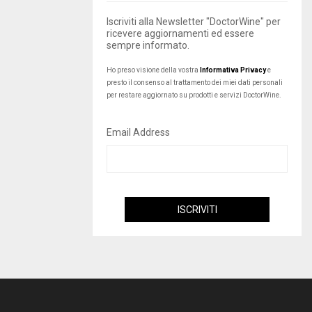
Iscriviti alla Newsletter "DoctorWine" per
ricevere aggiornamenti ed essere
sempre informato.
Ho preso visione della vostra
Informativa Privacy
e
presto il consenso al trattamento dei miei dati personali
per restare aggiornato su prodotti e servizi DoctorWine.
Email Address