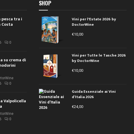
SHOP
 pesca tra i
Vini per l'Estate 2026 by
a Costa
DoctorWine
€
10,00
i
6
0
Vini per Tutte le Tasche 2026
ola su crema di
by DoctorWine
modorini
€
10,00
ctorWine
6
0
Guida Essenziale ai Vini
d’Italia 2026
la Valpolicella
la
€
24,00
ctorWine
6
0