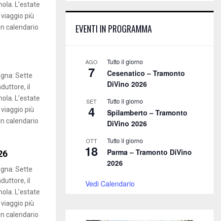
E
ola. L’estate
h
 viaggio più
f
A
EVENTI IN PROGRAMMA
un calendario
o
r
R
:
C
Tutto il giorno
AGO
7
Cesenatico – Tramonto
gna: Sette
H
DiVino 2026
duttore, il
ola. L’estate
Tutto il giorno
SET
4
 viaggio più
Spilamberto – Tramonto
un calendario
DiVino 2026
Tutto il giorno
OTT
18
Parma – Tramonto DiVino
26
2026
gna: Sette
duttore, il
Vedi Calendario
ola. L’estate
 viaggio più
un calendario