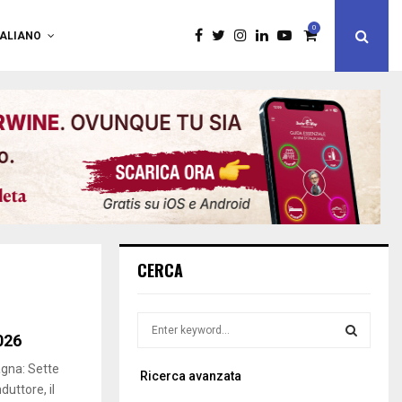
0
TALIANO
CERCA
S
026
e
a
S
gna: Sette
Ricerca avanzata
r
duttore, il
c