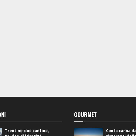
ONI
GOURMET
Trentino, due cantine,
Con la canna da