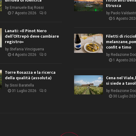
un’idea di identità
ristoranti dell
Etrusca
by
Emanuele Baj Rossi
7 Agosto 2026
0
by
Paolo Valdastr
5 Agosto 202
Lanati: «Il Pinot Nero
dell’Oltrepò deve cambiare
Filetti di ricci
registro»
melanzane, po
confit e timo
by
Stefania Vinciguerra
4 Agosto 2026
0
by
Redazione Do
1 Agosto 202
Torre Rosazza e la ricerca
della qualità (assoluta)
Cena nel Viale, 
si siede a tavo
by
Sissi Baratella
31 Luglio 2026
0
by
Redazione Do
30 Luglio 202