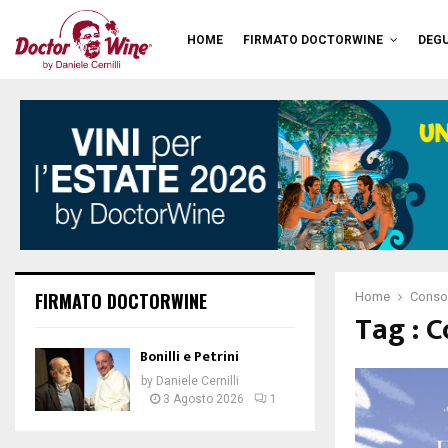
HOME
FIRMATO DOCTORWINE
DEGU
FIRMATO DOCTORWINE
Home
Consor
Tag : 
Bonilli e Petrini
by
Daniele Cernilli
3 Agosto 2026
1