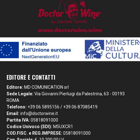
EDITORE E CONTATTI
Editore:
MD COMUNICATION srl
Sede Legale:
Via Giovanni Pierluigi da Palestrina, 63 - 00193
ROMA
Telefono:
+39 06 5895156 / +39 06 87085419
Email:
info@doctorwine.it
Partita IVA:
05818091000
Codice Univoco (SDI):
M5UXCR1
COD.FISC. e REG.IMPRESE:
05818091000
Cap. Sociale:
€. 10.200,00 I.V.