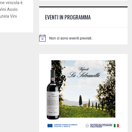
E
ne vinicola è
h
Vini Asolo
f
A
EVENTI IN PROGRAMMA
utela Vini
o
r
R
:
C
Non ci sono eventi previsti.
N
o
H
t
i
c
e