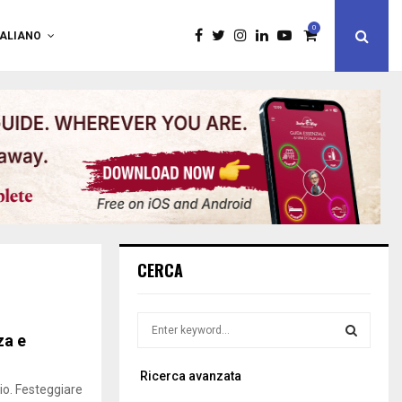
0
TALIANO
CERCA
S
za e
e
a
S
Ricerca avanzata
r
rio. Festeggiare
c