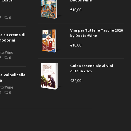
a Costa
DoctorWine
€
10,00
i
6
0
Vini per Tutte le Tasche 2026
ola su crema di
by DoctorWine
modorini
€
10,00
ctorWine
6
0
Guida Essenziale ai Vini
d’Italia 2026
la Valpolicella
la
€
24,00
ctorWine
6
0