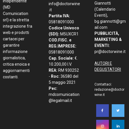
indipendente
Giannotti
info@doctorwine
(MD
(Calendario
.it
Comunication
Eventi),
Partita IVA:
srl) e la stretta
bg.giannotti@gm
05818091000
integrazione fra
ail.com
Codice Univoco
web e prodotti
PUBBLICITÀ,
(SDI):
M5UXCR1
cartacei per
MARKETING &
COD.FISC. e
garantire
EVENTI:
REG.IMPRESE:
informazione
pr@doctorwine.it
05818091000
giornalistica,
Cap. Sociale:
€.
AUTORI E
critica enoica e
10.200,00 I.V.
DEGUSTATORI
REA:
RM 930252
aggiornamenti
-
Roc:
36580 del
costanti.
5 maggio 2021
Contattaci:
Pec:
redazione@doctor
mdcomunication
wine.it
@legalmail.it