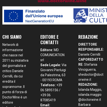
CHI SIAMO
EDITORE E
REDAZIONE
CONTATTI
DIRETTORE
Network di
RESPONSABILE:
informazione
Editore:
MD
Daniele Cernilli
COMUNICATION
che nasce nel
CAPOREDATTO
srl
2011 su iniziativa
RE:
Stefania
Sede Legale:
Via
del giornalista e
Vinciguerra,
Giovanni Pierluigi
critico Daniele
shedoctor@doct
da Palestrina, 63
Cernilli, da cui
orwine.it
- 00193 ROMA
eredita il
REDAZIONE:
Telefono:
+39
soprannome. Il
Iolanda Maggio,
06 5895156 /
punto di forza di
iolanda.maggio
+39 06
DoctorWine è un
@doctorwine.it
87085419
editore
Barbara
Email: