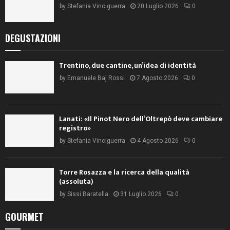
by
Stefania Vinciguerra
20 Luglio 2026
0
DEGUSTAZIONI
Trentino, due cantine, un’idea di identità
by
Emanuele Baj Rossi
7 Agosto 2026
0
Lanati: «Il Pinot Nero dell’Oltrepò deve cambiare
registro»
by
Stefania Vinciguerra
4 Agosto 2026
0
Torre Rosazza e la ricerca della qualità
(assoluta)
by
Sissi Baratella
31 Luglio 2026
0
GOURMET