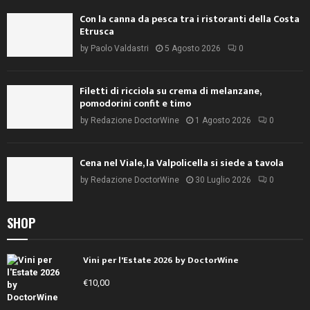
Con la canna da pesca tra i ristoranti della Costa
Etrusca
by
Paolo Valdastri
5 Agosto 2026
0
Filetti di ricciola su crema di melanzane,
pomodorini confit e timo
by
Redazione DoctorWine
1 Agosto 2026
0
Cena nel Viale, la Valpolicella si siede a tavola
by
Redazione DoctorWine
30 Luglio 2026
0
SHOP
Vini per l'Estate 2026 by DoctorWine
€
10,00