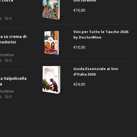
a Costa
DoctorWine
€
10,00
i
6
0
Vini per Tutte le Tasche 2026
ola su crema di
by DoctorWine
modorini
€
10,00
ctorWine
6
0
Guida Essenziale ai Vini
d’Italia 2026
la Valpolicella
la
€
24,00
ctorWine
6
0