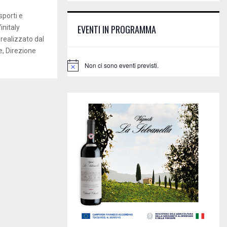
E
h
asporti e
f
A
EVENTI IN PROGRAMMA
initaly
o
 realizzato dal
r
R
:
, Direzione
C
Non ci sono eventi previsti.
N
o
H
t
i
c
e