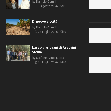
by
Daniele Cernilli
3 Agosto 2026
1
Di nuovo siccità
by
Daniele Cernilli
27 Luglio 2026
0
Largo ai giovani di Assovini
Sicilia
by
Stefania Vinciguerra
20 Luglio 2026
0