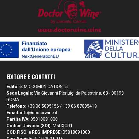
EDITORE E CONTATTI
Editore:
MD COMUNICATION srl
Sede Legale:
Via Giovanni Pierluigi da Palestrina, 63 - 00193
ROMA
Telefono:
+39 06 5895156 / +39 06 87085419
Email:
info@doctorwine.it
Partita IVA:
05818091000
Codice Univoco (SDI):
M5UXCR1
COD.FISC. e REG.IMPRESE:
05818091000
Cap. Sociale:
€. 10.200,00 I.V.