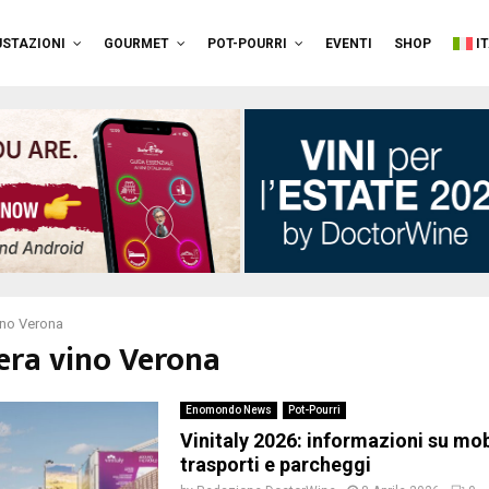
STAZIONI
GOURMET
POT-POURRI
EVENTI
SHOP
I
vino Verona
iera vino Verona
Enomondo News
Pot-Pourri
Vinitaly 2026: informazioni su mob
trasporti e parcheggi