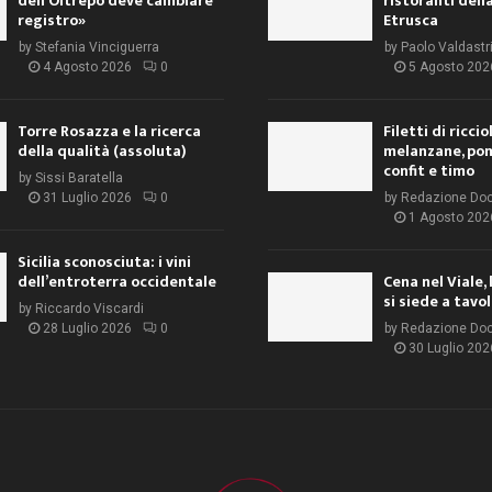
dell’Oltrepò deve cambiare
ristoranti dell
registro»
Etrusca
by
Stefania Vinciguerra
by
Paolo Valdastr
4 Agosto 2026
0
5 Agosto 202
Torre Rosazza e la ricerca
Filetti di ricci
della qualità (assoluta)
melanzane, po
confit e timo
by
Sissi Baratella
31 Luglio 2026
0
by
Redazione Do
1 Agosto 202
Sicilia sconosciuta: i vini
dell’entroterra occidentale
Cena nel Viale, 
si siede a tavo
by
Riccardo Viscardi
28 Luglio 2026
0
by
Redazione Do
30 Luglio 202