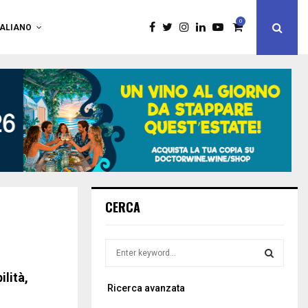
0
TALIANO
CERCA
S
e
a
ilità,
S
Ricerca avanzata
r
c