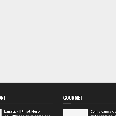
ONI
GOURMET
Lanati: «Il Pinot Nero
Con la canna da