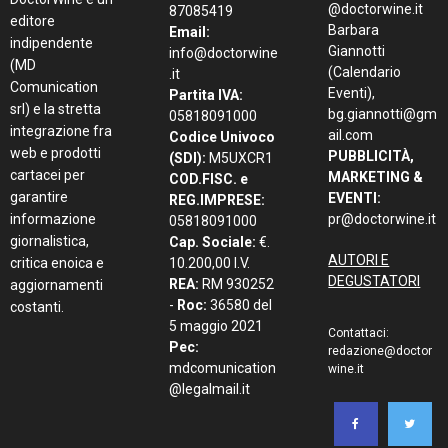
@doctorwine.it
87085419
editore
Barbara
Email:
indipendente
Giannotti
info@doctorwine
(MD
(Calendario
.it
Comunication
Eventi),
Partita IVA:
srl) e la stretta
bg.giannotti@gm
05818091000
integrazione fra
ail.com
Codice Univoco
web e prodotti
PUBBLICITÀ,
(SDI):
M5UXCR1
cartacei per
MARKETING &
COD.FISC. e
garantire
EVENTI:
REG.IMPRESE:
informazione
pr@doctorwine.it
05818091000
giornalistica,
Cap. Sociale:
€.
AUTORI E
critica enoica e
10.200,00 I.V.
DEGUSTATORI
REA:
RM 930252
aggiornamenti
-
Roc:
36580 del
costanti.
5 maggio 2021
Contattaci:
Pec:
redazione@doctor
mdcomunication
wine.it
@legalmail.it