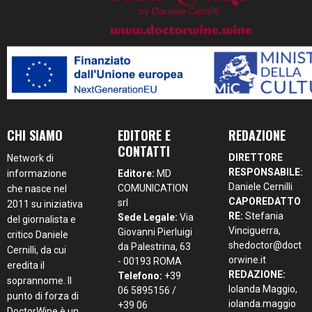
CHI SIAMO
EDITORE E
REDAZIONE
CONTATTI
DIRETTORE
Network di
RESPONSABILE:
informazione
Editore:
MD
Daniele Cernilli
COMUNICATION
che nasce nel
CAPOREDATTO
srl
2011 su iniziativa
RE:
Stefania
Sede Legale:
Via
del giornalista e
Vinciguerra,
Giovanni Pierluigi
critico Daniele
shedoctor@doct
da Palestrina, 63
Cernilli, da cui
orwine.it
- 00193 ROMA
eredita il
REDAZIONE:
Telefono:
+39
soprannome. Il
Iolanda Maggio,
06 5895156 /
punto di forza di
iolanda.maggio
+39 06
DoctorWine è un