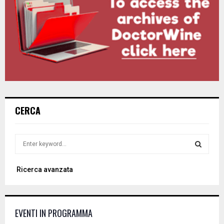
CERCA
S
e
a
S
Ricerca avanzata
r
c
E
h
f
A
EVENTI IN PROGRAMMA
o
r
R