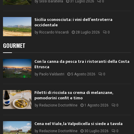
by
Sissi Baratella
31 Luglio 2026
0
Sicilia sconosciuta: i vini dell’entroterra
occidentale
by
Riccardo Viscardi
28 Luglio 2026
0
GOURMET
Con la canna da pesca tra i ristoranti della Costa
Etrusca
by
Paolo Valdastri
5 Agosto 2026
0
Filetti di ricciola su crema di melanzane,
pomodorini confit e timo
by
Redazione DoctorWine
1 Agosto 2026
0
Cena nel Viale, la Valpolicella si siede a tavola
by
Redazione DoctorWine
30 Luglio 2026
0