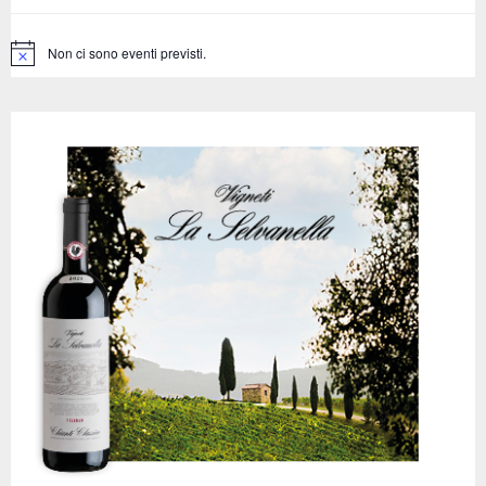
:
C
Non ci sono eventi previsti.
N
o
H
t
i
c
e