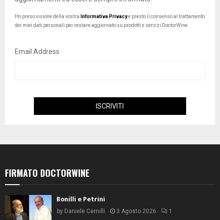
Ho preso visione della vostra
Informativa Privacy
e presto il consenso al trattamento
dei miei dati personali per restare aggiornato su prodotti e servizi DoctorWine.
Email Address
FIRMATO DOCTORWINE
Bonilli e Petrini
by
Daniele Cernilli
3 Agosto 2026
1