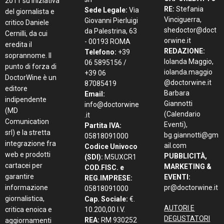
2011 su iniziativa
RE:
Stefania
Sede Legale:
Via
del giornalista e
Vinciguerra,
Giovanni Pierluigi
critico Daniele
shedoctor@doct
da Palestrina, 63
Cernilli, da cui
orwine.it
- 00193 ROMA
eredita il
REDAZIONE:
Telefono:
+39
soprannome. Il
Iolanda Maggio,
06 5895156 /
punto di forza di
iolanda.maggio
+39 06
DoctorWine è un
@doctorwine.it
87085419
editore
Barbara
Email:
indipendente
Giannotti
info@doctorwine
(MD
(Calendario
.it
Comunication
Eventi),
Partita IVA:
srl) e la stretta
bg.giannotti@gm
05818091000
integrazione fra
ail.com
Codice Univoco
web e prodotti
PUBBLICITÀ,
(SDI):
M5UXCR1
cartacei per
MARKETING &
COD.FISC. e
garantire
EVENTI:
REG.IMPRESE:
informazione
pr@doctorwine.it
05818091000
giornalistica,
Cap. Sociale:
€.
AUTORI E
critica enoica e
10.200,00 I.V.
DEGUSTATORI
REA:
RM 930252
aggiornamenti