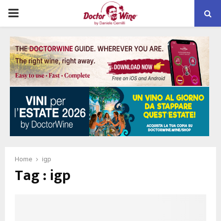
PRIMARY
MENU
Home
igp
Tag : igp