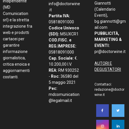
indipendente
Giannotti
info@doctorwine
(MD
(Calendario
.it
Comunication
Eventi),
Partita IVA:
srl) e la stretta
bg.giannotti@gm
05818091000
integrazione fra
ail.com
Codice Univoco
web e prodotti
PUBBLICITÀ,
(SDI):
M5UXCR1
cartacei per
MARKETING &
COD.FISC. e
garantire
EVENTI:
REG.IMPRESE:
informazione
pr@doctorwine.it
05818091000
giornalistica,
Cap. Sociale:
€.
AUTORI E
critica enoica e
10.200,00 I.V.
DEGUSTATORI
REA:
RM 930252
aggiornamenti
-
Roc:
36580 del
costanti.
5 maggio 2021
Contattaci:
Pec:
redazione@doctor
mdcomunication
wine.it
@legalmail.it