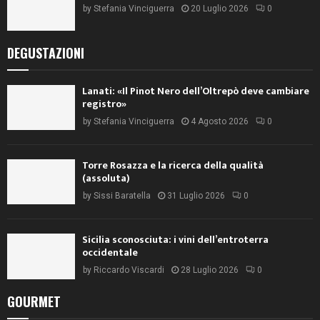
by
Stefania Vinciguerra
20 Luglio 2026
0
DEGUSTAZIONI
Lanati: «Il Pinot Nero dell’Oltrepò deve cambiare
registro»
by
Stefania Vinciguerra
4 Agosto 2026
0
Torre Rosazza e la ricerca della qualità
(assoluta)
by
Sissi Baratella
31 Luglio 2026
0
Sicilia sconosciuta: i vini dell’entroterra
occidentale
by
Riccardo Viscardi
28 Luglio 2026
0
GOURMET