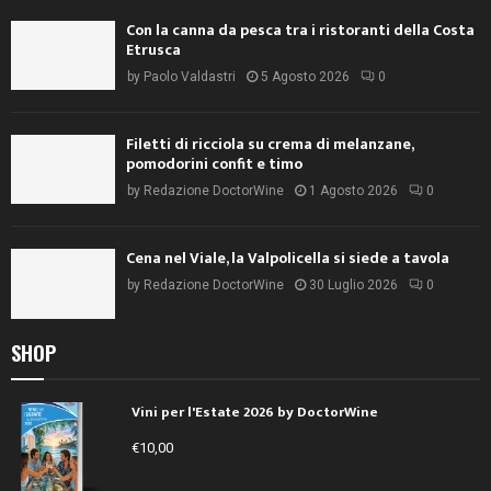
Con la canna da pesca tra i ristoranti della Costa
Etrusca
by
Paolo Valdastri
5 Agosto 2026
0
Filetti di ricciola su crema di melanzane,
pomodorini confit e timo
by
Redazione DoctorWine
1 Agosto 2026
0
Cena nel Viale, la Valpolicella si siede a tavola
by
Redazione DoctorWine
30 Luglio 2026
0
SHOP
Vini per l'Estate 2026 by DoctorWine
€
10,00