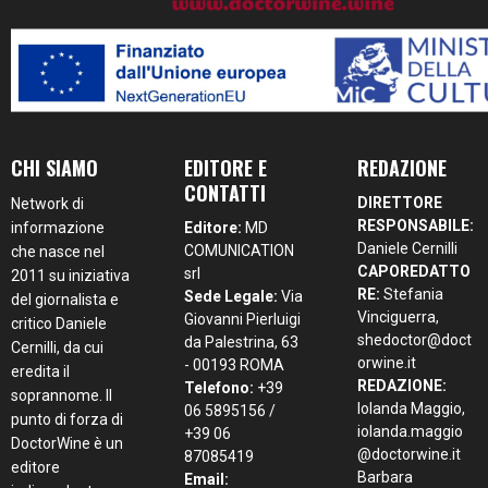
CHI SIAMO
EDITORE E
REDAZIONE
CONTATTI
DIRETTORE
Network di
RESPONSABILE:
informazione
Editore:
MD
Daniele Cernilli
COMUNICATION
che nasce nel
CAPOREDATTO
srl
2011 su iniziativa
RE:
Stefania
Sede Legale:
Via
del giornalista e
Vinciguerra,
Giovanni Pierluigi
critico Daniele
shedoctor@doct
da Palestrina, 63
Cernilli, da cui
orwine.it
- 00193 ROMA
eredita il
REDAZIONE:
Telefono:
+39
soprannome. Il
Iolanda Maggio,
06 5895156 /
punto di forza di
iolanda.maggio
+39 06
DoctorWine è un
@doctorwine.it
87085419
editore
Barbara
Email: