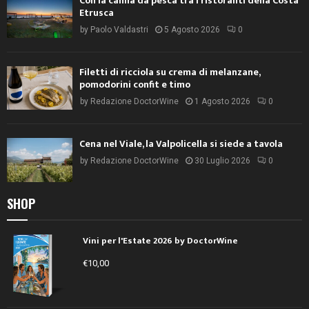
Con la canna da pesca tra i ristoranti della Costa
Etrusca
by
Paolo Valdastri
5 Agosto 2026
0
Filetti di ricciola su crema di melanzane,
pomodorini confit e timo
by
Redazione DoctorWine
1 Agosto 2026
0
Cena nel Viale, la Valpolicella si siede a tavola
by
Redazione DoctorWine
30 Luglio 2026
0
SHOP
Vini per l'Estate 2026 by DoctorWine
€
10,00