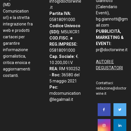
Giannotti
info@doctorwine
(MD
(Calendario
.it
Comunication
Eventi),
Partita IVA:
srl) e la stretta
bg.giannotti@gm
05818091000
integrazione fra
ail.com
Codice Univoco
web e prodotti
PUBBLICITÀ,
(SDI):
M5UXCR1
cartacei per
MARKETING &
COD.FISC. e
garantire
EVENTI:
REG.IMPRESE:
informazione
pr@doctorwine.it
05818091000
giornalistica,
Cap. Sociale:
€.
AUTORI E
critica enoica e
10.200,00 I.V.
DEGUSTATORI
REA:
RM 930252
aggiornamenti
-
Roc:
36580 del
costanti.
5 maggio 2021
Contattaci:
Pec:
redazione@doctor
mdcomunication
wine.it
@legalmail.it