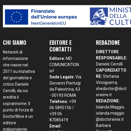
CHI SIAMO
EDITORE E
REDAZIONE
CONTATTI
DIRETTORE
Network di
RESPONSABILE:
informazione
Editore:
MD
Daniele Cernilli
COMUNICATION
che nasce nel
CAPOREDATTO
srl
2011 su iniziativa
RE:
Stefania
Sede Legale:
Via
del giornalista e
Vinciguerra,
Giovanni Pierluigi
critico Daniele
shedoctor@doct
da Palestrina, 63
Cernilli, da cui
orwine.it
- 00193 ROMA
eredita il
REDAZIONE:
Telefono:
+39
soprannome. Il
Iolanda Maggio,
06 5895156 /
punto di forza di
iolanda.maggio
+39 06
DoctorWine è un
@doctorwine.it
87085419
editore
Barbara
Email:
indipendente