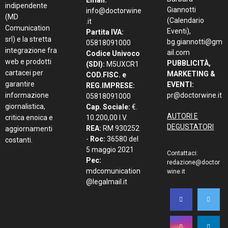
Email:
indipendente
Giannotti
info@doctorwine
(MD
(Calendario
.it
Comunication
Eventi),
Partita IVA:
srl) e la stretta
bg.giannotti@gm
05818091000
integrazione fra
ail.com
Codice Univoco
web e prodotti
PUBBLICITÀ,
(SDI):
M5UXCR1
cartacei per
MARKETING &
COD.FISC. e
garantire
EVENTI:
REG.IMPRESE:
informazione
pr@doctorwine.it
05818091000
giornalistica,
Cap. Sociale:
€.
AUTORI E
critica enoica e
10.200,00 I.V.
DEGUSTATORI
REA:
RM 930252
aggiornamenti
-
Roc:
36580 del
costanti.
5 maggio 2021
Contattaci:
Pec:
redazione@doctor
mdcomunication
wine.it
@legalmail.it