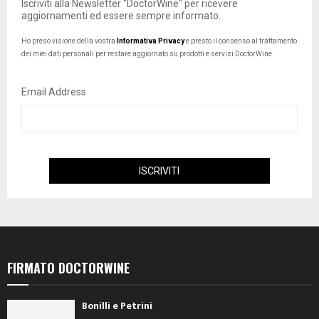
Iscriviti alla Newsletter "DoctorWine" per ricevere
aggiornamenti ed essere sempre informato.
Ho preso visione della vostra
Informativa Privacy
e presto il consenso al trattamento
dei miei dati personali per restare aggiornato su prodotti e servizi DoctorWine.
Email Address
FIRMATO DOCTORWINE
Bonilli e Petrini