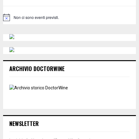
r
R
:
C
Non ci sono eventi previsti.
N
o
H
t
i
c
e
ARCHIVIO DOCTORWINE
NEWSLETTER