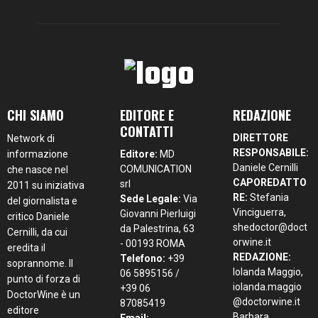
CHI SIAMO
EDITORE E
REDAZIONE
CONTATTI
DIRETTORE
Network di
RESPONSABILE:
informazione
Editore:
MD
Daniele Cernilli
COMUNICATION
che nasce nel
CAPOREDATTO
srl
2011 su iniziativa
RE:
Stefania
Sede Legale:
Via
del giornalista e
Vinciguerra,
Giovanni Pierluigi
critico Daniele
shedoctor@doct
da Palestrina, 63
Cernilli, da cui
orwine.it
- 00193 ROMA
eredita il
REDAZIONE:
Telefono:
+39
soprannome. Il
Iolanda Maggio,
06 5895156 /
punto di forza di
iolanda.maggio
+39 06
DoctorWine è un
@doctorwine.it
87085419
editore
Barbara