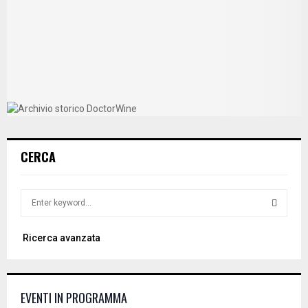
CERCA
S
e
a
S
Ricerca avanzata
r
c
E
h
f
A
EVENTI IN PROGRAMMA
o