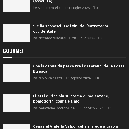
(assoluta)
by
Sissi Baratella
31 Luglio 2026
0
Sicilia sconosciuta: i vini dell’entroterra
occidentale
by
Riccardo Viscardi
28 Luglio 2026
0
GOURMET
Con la canna da pesca tra i ristoranti della Costa
Etrusca
by
Paolo Valdastri
5 Agosto 2026
0
Filetti di ricciola su crema di melanzane,
pomodorini confit e timo
by
Redazione DoctorWine
1 Agosto 2026
0
Cena nel Viale, la Valpolicella si siede a tavola