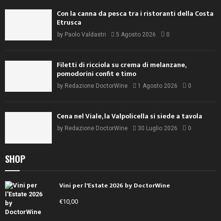
Con la canna da pesca tra i ristoranti della Costa
Etrusca
by
Paolo Valdastri
5 Agosto 2026
0
Filetti di ricciola su crema di melanzane,
pomodorini confit e timo
by
Redazione DoctorWine
1 Agosto 2026
0
Cena nel Viale, la Valpolicella si siede a tavola
by
Redazione DoctorWine
30 Luglio 2026
0
SHOP
Vini per l'Estate 2026 by DoctorWine
€
10,00