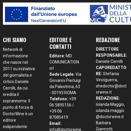
CHI SIAMO
EDITORE E
REDAZIONE
CONTATTI
DIRETTORE
Network di
RESPONSABILE:
informazione
Editore:
MD
Daniele Cernilli
COMUNICATION
che nasce nel
CAPOREDATTO
srl
2011 su iniziativa
RE:
Stefania
Sede Legale:
Via
del giornalista e
Vinciguerra,
Giovanni Pierluigi
critico Daniele
shedoctor@doct
da Palestrina, 63
Cernilli, da cui
orwine.it
- 00193 ROMA
eredita il
REDAZIONE:
Telefono:
+39
soprannome. Il
Iolanda Maggio,
06 5895156 /
punto di forza di
iolanda.maggio
+39 06
DoctorWine è un
@doctorwine.it
87085419
editore
Barbara
Email:
indipendente
Giannotti
info@doctorwine