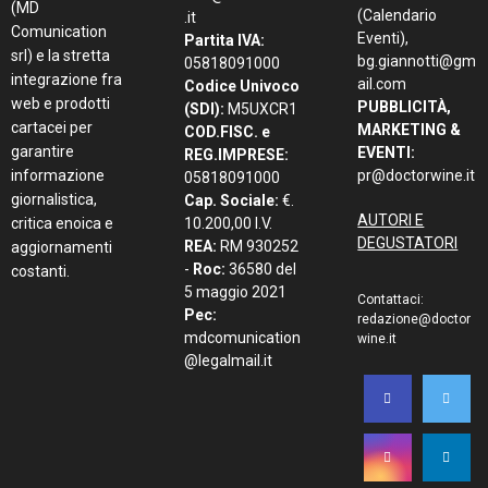
(MD
(Calendario
.it
Comunication
Eventi),
Partita IVA:
srl) e la stretta
bg.giannotti@gm
05818091000
integrazione fra
ail.com
Codice Univoco
web e prodotti
PUBBLICITÀ,
(SDI):
M5UXCR1
cartacei per
MARKETING &
COD.FISC. e
garantire
EVENTI:
REG.IMPRESE:
informazione
pr@doctorwine.it
05818091000
giornalistica,
Cap. Sociale:
€.
AUTORI E
critica enoica e
10.200,00 I.V.
DEGUSTATORI
REA:
RM 930252
aggiornamenti
-
Roc:
36580 del
costanti.
5 maggio 2021
Contattaci:
Pec:
redazione@doctor
mdcomunication
wine.it
@legalmail.it