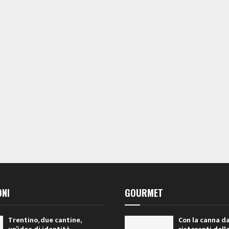
ONI
GOURMET
Trentino, due cantine,
Con la canna da