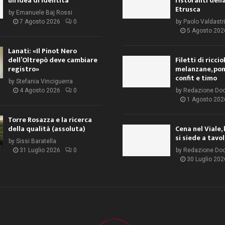
un’idea di identità
ristoranti dell
Etrusca
by
Emanuele Baj Rossi
7 Agosto 2026
0
by
Paolo Valdastr
5 Agosto 202
Lanati: «Il Pinot Nero
dell’Oltrepò deve cambiare
Filetti di ricci
registro»
melanzane, po
confit e timo
by
Stefania Vinciguerra
4 Agosto 2026
0
by
Redazione Do
1 Agosto 202
Torre Rosazza e la ricerca
della qualità (assoluta)
Cena nel Viale, 
si siede a tavo
by
Sissi Baratella
31 Luglio 2026
0
by
Redazione Do
30 Luglio 202