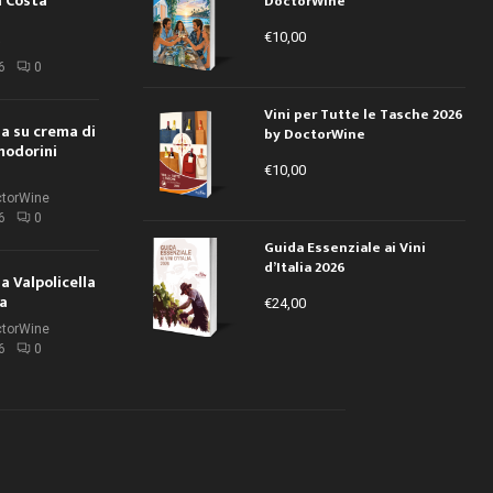
a Costa
DoctorWine
€
10,00
i
6
0
Vini per Tutte le Tasche 2026
ola su crema di
by DoctorWine
modorini
€
10,00
ctorWine
6
0
Guida Essenziale ai Vini
d’Italia 2026
la Valpolicella
la
€
24,00
ctorWine
6
0