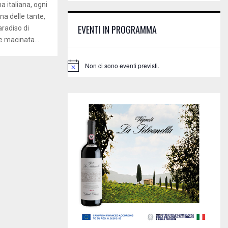
E
a italiana, ogni
h
na delle tante,
f
A
EVENTI IN PROGRAMMA
aradiso di
o
e macinata...
r
R
:
C
Non ci sono eventi previsti.
N
o
H
t
i
c
e