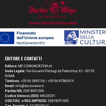
EDITORE E CONTATTI
Editore:
MD COMUNICATION srl
Sede Legale:
Via Giovanni Pierluigi da Palestrina, 63 - 00193
ROMA
Telefono:
+39 06 5895156 / +39 06 87085419
Email:
info@doctorwine.it
Partita IVA:
05818091000
Codice Univoco (SDI):
M5UXCR1
COD.FISC. e REG.IMPRESE:
05818091000
Cap. Sociale:
€. 10.200,00 I.V.