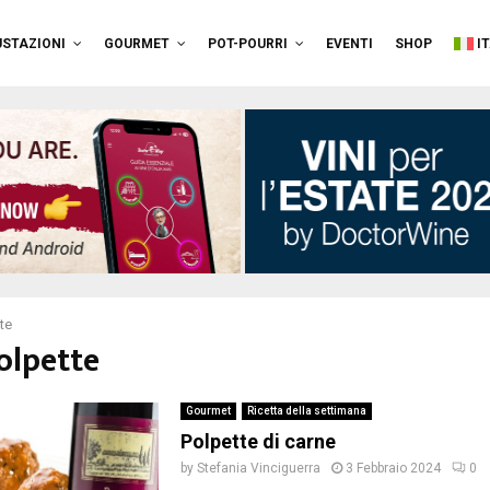
STAZIONI
GOURMET
POT-POURRI
EVENTI
SHOP
I
te
olpette
Gourmet
Ricetta della settimana
Polpette di carne
by
Stefania Vinciguerra
3 Febbraio 2024
0