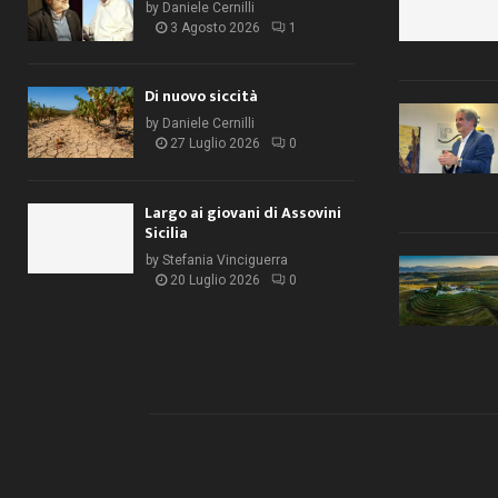
by
Daniele Cernilli
3 Agosto 2026
1
Di nuovo siccità
by
Daniele Cernilli
27 Luglio 2026
0
Largo ai giovani di Assovini
Sicilia
by
Stefania Vinciguerra
20 Luglio 2026
0