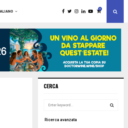
0
TALIANO
CERCA
S
e
a
S
Ricerca avanzata
r
c