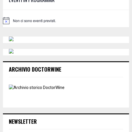
r
R
:
C
Non ci sono eventi previsti.
N
o
H
t
i
c
e
ARCHIVIO DOCTORWINE
NEWSLETTER