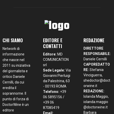
CHI SIAMO
EDITORE E
REDAZIONE
CONTATTI
DIRETTORE
Network di
RESPONSABILE:
informazione
Editore:
MD
Daniele Cernilli
COMUNICATION
che nasce nel
CAPOREDATTO
srl
2011 su iniziativa
RE:
Stefania
Sede Legale:
Via
del giornalista e
Vinciguerra,
Giovanni Pierluigi
critico Daniele
shedoctor@doct
da Palestrina, 63
Cernilli, da cui
orwine.it
- 00193 ROMA
eredita il
REDAZIONE:
Telefono:
+39
soprannome. Il
Iolanda Maggio,
06 5895156 /
punto di forza di
iolanda.maggio
+39 06
DoctorWine è un
@doctorwine.it
87085419
editore
Barbara
Email: