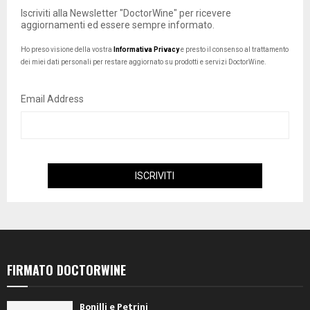
Iscriviti alla Newsletter "DoctorWine" per ricevere
aggiornamenti ed essere sempre informato.
Ho preso visione della vostra
Informativa Privacy
e presto il consenso al trattamento
dei miei dati personali per restare aggiornato su prodotti e servizi DoctorWine.
Email Address
FIRMATO DOCTORWINE
Bonilli e Petrini