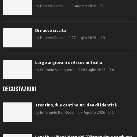
by
Daniele Cernilli
3 Agosto 2026
1
Di nuovo siccità
by
Daniele Cernilli
27 Luglio 2026
0
Largo ai giovani di Assovini Sicilia
by
Stefania Vinciguerra
20 Luglio 2026
0
DEGUSTAZIONI
Trentino, due cantine, un’idea di identità
by
Emanuele Baj Rossi
7 Agosto 2026
0
Lanati: «Il Pinot Nero dell’Oltrepò deve cambiare