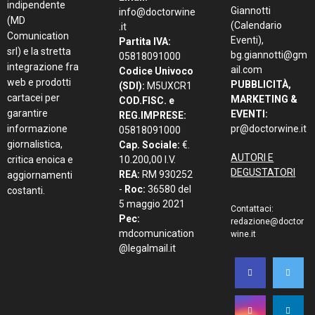
indipendente
Giannotti
info@doctorwine
(MD
(Calendario
.it
Comunication
Eventi),
Partita IVA:
srl) e la stretta
bg.giannotti@gm
05818091000
integrazione fra
ail.com
Codice Univoco
web e prodotti
PUBBLICITÀ,
(SDI):
M5UXCR1
cartacei per
MARKETING &
COD.FISC. e
garantire
EVENTI:
REG.IMPRESE:
informazione
pr@doctorwine.it
05818091000
giornalistica,
Cap. Sociale:
€.
AUTORI E
critica enoica e
10.200,00 I.V.
DEGUSTATORI
REA:
RM 930252
aggiornamenti
-
Roc:
36580 del
costanti.
5 maggio 2021
Contattaci:
Pec:
redazione@doctor
mdcomunication
wine.it
@legalmail.it