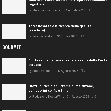
registro»
by
Stefania Vinciguerra
4 Agosto 2026
0
Torre Rosazza e la ricerca della qualità
(assoluta)
by
Sissi Baratella
31 Luglio 2026
0
GOURMET
Con la canna da pesca tra i ristoranti della Costa
Etrusca
by
Paolo Valdastri
5 Agosto 2026
0
Filetti di ricciola su crema di melanzane,
pomodorini confit e timo
by
Redazione DoctorWine
1 Agosto 2026
0