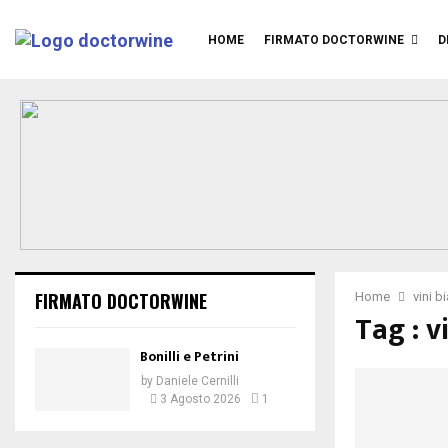
HOME
FIRMATO DOCTORWINE
D
FIRMATO DOCTORWINE
Home
vini b
Tag : v
Bonilli e Petrini
by
Daniele Cernilli
3 Agosto 2026
1