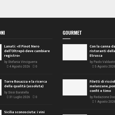
ONI
GOURMET
Lanati: «Il Pinot Nero
Con la canna da
dell’Oltrepò deve cambiare
ristoranti dell
registro»
Etrusca
by
Stefania Vinciguerra
by
Paolo Valdastr
4 Agosto 2026
0
5 Agosto 202
Torre Rosazza e la ricerca
Filetti di ricci
della qualità (assoluta)
melanzane, po
confit e timo
by
Sissi Baratella
31 Luglio 2026
0
by
Redazione Do
1 Agosto 202
Sicilia sconosciuta: i vini