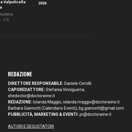
la Valpolicella
la
ctorWine
6
0
REDAZIONE
DIRETTORE RESPONSABILE:
Daniele Cernilli
CAPOREDATTORE:
Stefania Vinciguerra,
shedoctor@doctorwine.it
REDAZIONE:
Iolanda Maggio,
iolanda.maggio@doctorwine.it
Barbara Giannotti (Calendario Eventi),
bg.giannotti@gmail.com
PUBBLICITÀ, MARKETING & EVENTI:
pr@doctorwine.it
AUTORI E DEGUSTATORI