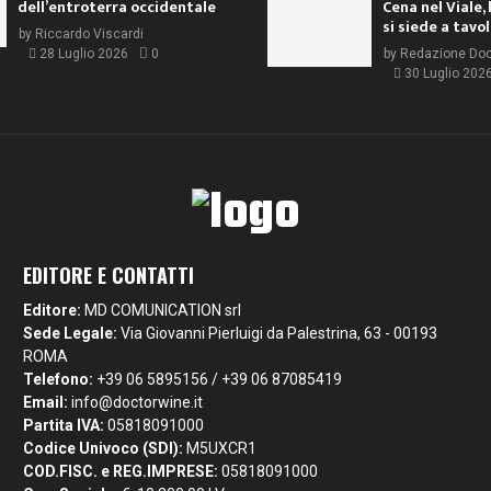
dell’entroterra occidentale
Cena nel Viale, 
si siede a tavo
by
Riccardo Viscardi
28 Luglio 2026
0
by
Redazione Do
30 Luglio 202
EDITORE E CONTATTI
Editore:
MD COMUNICATION srl
Sede Legale:
Via Giovanni Pierluigi da Palestrina, 63 - 00193
ROMA
Telefono:
+39 06 5895156 / +39 06 87085419
Email:
info@doctorwine.it
Partita IVA:
05818091000
Codice Univoco (SDI):
M5UXCR1
COD.FISC. e REG.IMPRESE:
05818091000