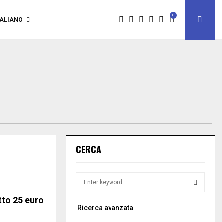
0
TALIANO
CERCA
S
e
a
otto 25 euro
S
Ricerca avanzata
r
c