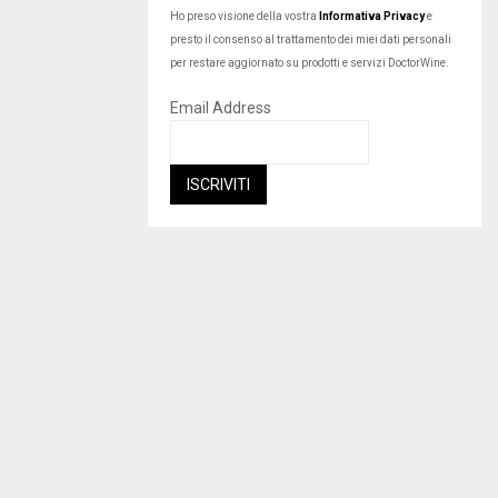
Ho preso visione della vostra
Informativa Privacy
e
presto il consenso al trattamento dei miei dati personali
per restare aggiornato su prodotti e servizi DoctorWine.
Email Address