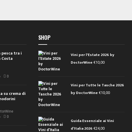
SHOP
 pesca tra i
Vini per l'Estate 2026 by
a Costa
DoctorWine
€
10,00
i
6
0
Vini per Tutte le Tasche 2026
by DoctorWine
ola su crema di
€
10,00
modorini
ctorWine
6
0
Guida Essenziale ai Vini
d’Italia 2026
€
24,00