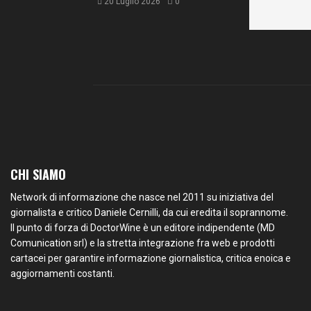
20 Luglio 2026
0
CHI SIAMO
Network di informazione che nasce nel 2011 su iniziativa del
giornalista e critico Daniele Cernilli, da cui eredita il soprannome.
Il punto di forza di DoctorWine è un editore indipendente (MD
Comunication srl) e la stretta integrazione fra web e prodotti
cartacei per garantire informazione giornalistica, critica enoica e
aggiornamenti costanti.