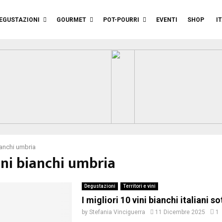
EGUSTAZIONI
GOURMET
POT-POURRI
EVENTI
SHOP
I
ianchi umbria
ini bianchi umbria
Degustazioni
Territori e vini
I migliori 10 vini bianchi italiani s
by
Stefania Vinciguerra
11 Dicembre 2025
1