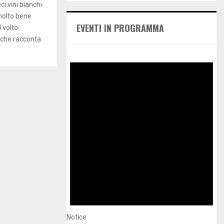
E
i vini bianchi
h
molto bene
f
A
EVENTI IN PROGRAMMA
 volto
o
e che racconta
r
R
:
C
H
Notice