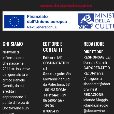
CHI SIAMO
EDITORE E
REDAZIONE
CONTATTI
DIRETTORE
Network di
RESPONSABILE:
informazione
Editore:
MD
Daniele Cernilli
COMUNICATION
che nasce nel
CAPOREDATTO
srl
2011 su iniziativa
RE:
Stefania
Sede Legale:
Via
del giornalista e
Vinciguerra,
Giovanni Pierluigi
critico Daniele
shedoctor@doct
da Palestrina, 63
Cernilli, da cui
orwine.it
- 00193 ROMA
eredita il
REDAZIONE:
Telefono:
+39
soprannome. Il
Iolanda Maggio,
06 5895156 /
punto di forza di
iolanda.maggio
+39 06
DoctorWine è un
@doctorwine.it
87085419
editore