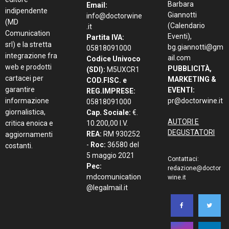
Barbara
Email:
indipendente
Giannotti
info@doctorwine
(MD
(Calendario
.it
Comunication
Eventi),
Partita IVA:
srl) e la stretta
bg.giannotti@gm
05818091000
integrazione fra
ail.com
Codice Univoco
web e prodotti
PUBBLICITÀ,
(SDI):
M5UXCR1
cartacei per
MARKETING &
COD.FISC. e
garantire
EVENTI:
REG.IMPRESE:
informazione
pr@doctorwine.it
05818091000
giornalistica,
Cap. Sociale:
€.
AUTORI E
critica enoica e
10.200,00 I.V.
DEGUSTATORI
REA:
RM 930252
aggiornamenti
-
Roc:
36580 del
costanti.
5 maggio 2021
Contattaci:
Pec:
redazione@doctor
mdcomunication
wine.it
@legalmail.it